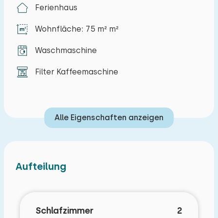
Zoutelande bietet mehrere Restaurants und
Ferienhaus
Terrassen und viel Betrieb. Zoutelande bietet
Wohnfläche: 75 m² m²
auch den einzigen Strand nach Süden in den
Niederlanden und, damit, die meisten
Waschmaschine
Sonnenstunden. Am Strand befinden sich auch
zwei Strandpavillons, nur 1 Kilometer vom
Filter Kaffeemaschine
Ferienhaus entfernt. Warten Sie nicht, mieten Sie
dieses schöne Ferienhaus in Zoutelande,
Walcheren, und genießen Sie einen
Alle Eigenschaften anzeigen
unvergesslichen Urlaub.
Im Erdgeschoss haben Sie Zugang zu einem
großen, hellen Wohnzimmer mit einer neuen, voll
Aufteilung
ausgestatteten Küche. Das Wohnzimmer ist
gemütlich eingerichtet und mit einem Sofa, zwei
Sesseln, DVD-Player, Satelliten-TV und Radio
Schlafzimmer
2
ausgestattet. Die offene Küche ist mit Esstisch,