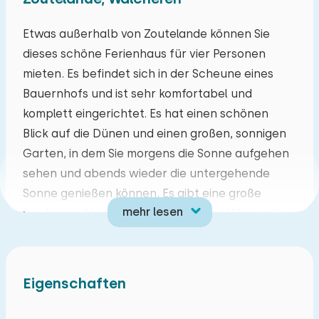
Mo
Di
Mi
Do
Fr
Sa
So
Etwas außerhalb von Zoutelande können Sie
dieses schöne Ferienhaus für vier Personen
27
28
29
30
31
01
02
mieten. Es befindet sich in der Scheune eines
Bauernhofs und ist sehr komfortabel und
03
04
05
06
07
08
09
komplett eingerichtet. Es hat einen schönen
Blick auf die Dünen und einen großen, sonnigen
10
11
12
13
14
15
16
Garten, in dem Sie morgens die Sonne aufgehen
sehen und abends wieder die untergehende
17
18
19
20
21
22
23
Sonne genießen können. Es gibt eine große
mehr lesen
Spielwiese für Kinder und eine kleine Wiese mit
24
25
26
27
28
29
30
einigen Schafen und Hühnern. Wenn Sie mehr als
vier Personen sind, können Sie auch das
31
01
02
03
04
05
06
Ferienhaus ZE178 nebenan mieten.
Eigenschaften
Sie können das Zentrum zu Fuß erreichen.