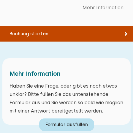
Garten
Original anzeigen
Tennis
Bett: Einzel
Mehr Information
Schwimmen
Mit Terrasse
Sehr gut
Abmessungen: 90 x 200
Squash
Gartenmöbel
Bettdecke(n): Einzelbettdecke
Kinderspielplatz
Buchung starten
Alle Bewertungen
Extras:
Schaukel
Platz für Kinderbett
Mehr Information
Haben Sie eine Frage, oder gibt es noch etwas
unklar? Bitte füllen Sie das untenstehende
Formular aus und Sie werden so bald wie möglich
mit einer Antwort bereitgestellt werden.
Formular ausfüllen