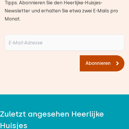
Tipps. Abonnieren Sie den Heerlijke-Huisjes-
Antwort des Eigentümers:
Newsletter und erhalten Sie etwa zwei E-Mails pro
Vielen Dank für die nette Bewertung. Schade,
Monat.
dass Sie krank geworden sind, aber wir hoffen,
Sie beim nächsten Mal wiederzusehen!
Alle Bewertungen
Abonnieren
Zuletzt angesehen Heerlijke
Huisjes