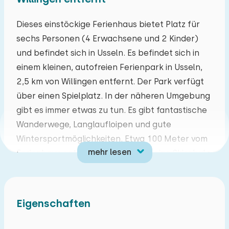
Mo
Di
Mi
Do
Fr
Sa
So
Dieses einstöckige Ferienhaus bietet Platz für
sechs Personen (4 Erwachsene und 2 Kinder)
27
28
29
30
31
01
02
und befindet sich in Usseln. Es befindet sich in
einem kleinen, autofreien Ferienpark in Usseln,
03
04
05
06
07
08
09
2,5 km von Willingen entfernt. Der Park verfügt
über einen Spielplatz. In der näheren Umgebung
10
11
12
13
14
15
16
gibt es immer etwas zu tun. Es gibt fantastische
Wanderwege, Langlaufloipen und gute
17
18
19
20
21
22
23
Wintersportmöglichkeiten. Etwa 100 Meter vom
mehr lesen
Ferienhaus entfernt befindet sich eine Skischule
24
25
26
27
28
29
30
mit einer Anfängerpiste. In der Nähe gibt es
auch andere Einrichtungen wie Geschäfte, ein
31
01
02
03
04
05
06
subtropisches Schwimmbad, eine Rodelbahn,
Eigenschaften
einen Vergnügungspark, einen Zoo, Geschäfte,
einen Minigolfplatz und einen Stausee. Kurzum,