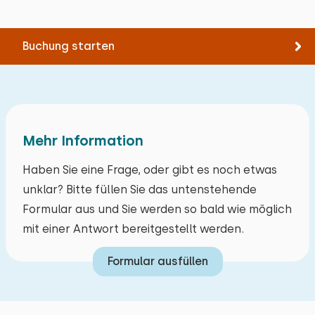
Extras:
Draußen
Fernsehen
Garten
Buchung starten
Februar 2026
Veranda
10
Nico Meesters
Mit Terrasse
Gartenmöbel
Original anzeigen
Grill
Mehr Information
Alles war wunderbar, es gab nichts zu
Bergung
beanstanden. Es war fantastisch, vom Moment
Haben Sie eine Frage, oder gibt es noch etwas
der Buchung bis zur Abreise. Herzliche Grüße,
unklar? Bitte füllen Sie das untenstehende
die Familien Meester und Mies.
Formular aus und Sie werden so bald wie möglich
mit einer Antwort bereitgestellt werden.
Antwort des Eigentümers:
Formular ausfüllen
Das freut uns sehr! Wir geben uns stets größte
Mühe, unseren Gästen einen wunderschönen
Ort für einen unvergesslichen Urlaub zu bieten.