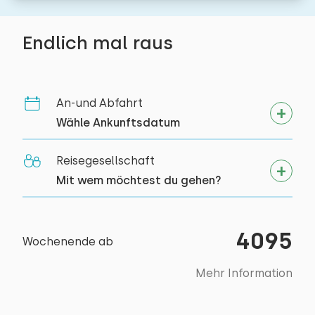
Toaster
Bettdecke(n): Einzelbettdecke
Restaurant
Toilet
13,0 km
−
+
Doppel-Himmelbett.
Anzahl der Erwachsene
Dorf/Stadtzentrum
3,0 km
Endlich mal raus
Ein Wattenmeer-Wohnzimmer mit einem
DuschKabine
Extras:
Draußen
Wald
2,0 km
wirklich fantastischen Blick auf das
−
+
Anzahl der Kinder
Badezimmer en Suite
Freizeitsee
10,0 km
Wattenmeer und die Inseln Ameland und
Privatparkplätze: 10
Angelgewässer
1,0 km
Schiermonnikoog.
An-und Abfahrt
Garten
−
+
Anzahl der Babys
Golfplatz
18,0 km
Toilettenraum
Wähle Ankunftsdatum
Balkon
Zwischen dem Wohnzimmer im Erdgeschoss und
Nationalpark
18,0 km
Schlafzimmer
der Außenterrasse befindet sich ein
Mit Terrasse
Toiletten:
Vergnügungspark
1
8,0 km
Anzahl der Haustiere
Nicht erlaubt
Reisegesellschaft
überdachter Wintergarten mit ausreichend
Gartenmöbel
Bushaltestelle
4,0 km
Mit wem möchtest du gehen?
Boden:
Gartenmöbeln. Es sind mehr als genug
Meer
Lounge-set
0,2 km
1. Stock
Parkplätze vorhanden. Der große Garten mit
Terrassenüberdachung
Löschen
Verwenden
Rasen ist ideal für verschiedene Aktivitäten im
Toilettenraum
4095
Aktivitäten in der
Feuerwerk frei
Schlafplätze: 3
Wochenende ab
Freien und Ballspiele.
Umgebung
Bett: Einzel
Toiletten:
1
Mehr Information
Wellness-Einrichtungen
Kanu fahren
Abmessungen: 90 x 200
Reiten
Bettdecke(n): Einzelbettdecke
Badewanne mit Sprudelfunktion