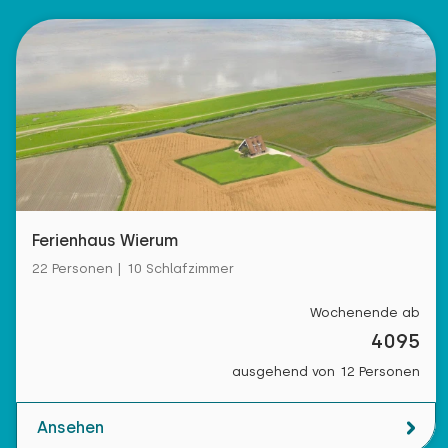
Schlafzimmer
Boden:
2. Stock
Schlafplätze: 2
Ferienhaus Wierum
Bett: Einzel
22 Personen | 10 Schlafzimmer
Abmessungen: 90 x 200
Bettdecke(n): Einzelbettdecke
Wochenende ab
4095
Bett: Einzel
ausgehend von 12 Personen
Abmessungen: 90 x 200
Bettdecke(n): Einzelbettdecke
Ansehen