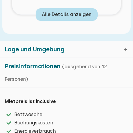
Einfamilienhaus
davon mit eigenem Bad.
Schlafzimmer
Wohnfläche: 850 m² m²
Alle Details anzeigen
Aufteilung:
Zentralheizung
Boden:
Fußbodenheizung
Erdgeschoss:
1. Stock
Internet
Ein Schlafzimmer mit zwei großen Einzel-
Lage und Umgebung
Waschmaschine
Schlafplätze: 2
Boxspringbetten, ein separates Einzelbett
Wässchetrockner
Bett: Einzel
und ein Badezimmer mit Doppeldusche und
Preisinformationen
(ausgehend von 12
Energieverbrauch: unbekannt
Abmessungen: 90 x 200
badewanne mit Whirlpool.
Personen)
Wierum, Friesland
Bettdecke(n): Einzelbettdecke
Erster Stock:
Wohnzimmer
Bett: Einzel
Kartenanzeige
Ein Wohnzimmer mit Fernseher.
Deutsche Fernsehsender
Mietpreis ist inclusive
Abmessungen: 90 x 200
Vier geräumige Schlafzimmer, jedes mit zwei
Niederländische Fernsehsender
Bettdecke(n): Einzelbettdecke
Einzelboxspringbetten, eigenem Bad und
Bettwäsche
Smart-TV mit Stream-Funktion
Das friesische Warftendorf Wierum liegt direkt an
WC.
Buchungskosten
der Wattenküste. Der Blickfang ist die auf dem Deich
Belgische Fernsehsender
Extras:
Ein Schlafzimmer mit zwei Einzel-
Energieverbrauch