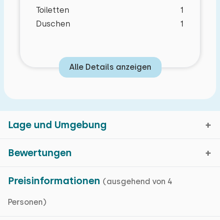
Toiletten
1
Duschen
1
Alle Details anzeigen
Eigenschaften
Lage und Umgebung
Grundlegende Merkmale
Schlafzimmer Layout
Bungalow
Bewertungen
Einfamilienhaus
Westkapelle, Zeeland
Wohnfläche: 135 m² m²
Preisinformationen
(ausgehend von 4
Schlafzimmer
Durchschnittliche
Zentralheizung
8,9
Kartenanzeige
Personen)
Bewertung
Internet
Boden:
Bewertungen in den