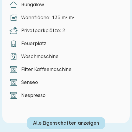
Bungalow
genießen können.
Wohnfläche: 135 m² m²
Das Dorf Westkapelle ist 5 Minuten mit dem Auto
entfernt. Hier finden Sie einen großen
Privatparkplätze: 2
Supermarkt, eine Bäckerei, einen Metzger, einen
Fahrradverleih und mehrere Geschäfte.
Feuerplatz
Middelburg und Vlissingen bieten eine große
Waschmaschine
Auswahl an Restaurants, Museen,
Sehenswürdigkeiten und Geschäften.
Filter Kaffeemaschine
Die gemütliche Einrichtung des Hauses lädt Sie
Senseo
zu einem schönen Aufenthalt ein. Das geräumige
Nespresso
Wohnzimmer hat ein großes Ecksofa und einen
großen Esstisch mit 6 Stühlen. Mit dem Kamin ist
es auch im Winter angenehm zu genießen. Die
Küche bietet jeden Komfort, wie z.B. einen 6-
Alle Eigenschaften anzeigen
Flammen-Herd, Gefrierschrank, Kühlschrank,