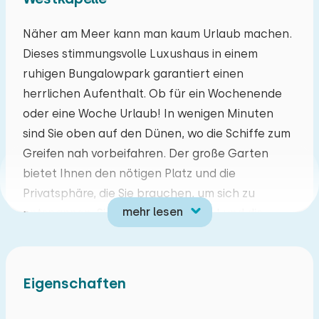
Mo
Di
Mi
Do
Fr
Sa
So
Näher am Meer kann man kaum Urlaub machen.
Dieses stimmungsvolle Luxushaus in einem
27
28
29
30
31
01
02
ruhigen Bungalowpark garantiert einen
herrlichen Aufenthalt. Ob für ein Wochenende
03
04
05
06
07
08
09
oder eine Woche Urlaub! In wenigen Minuten
sind Sie oben auf den Dünen, wo die Schiffe zum
10
11
12
13
14
15
16
Greifen nah vorbeifahren. Der große Garten
bietet Ihnen den nötigen Platz und die
17
18
19
20
21
22
23
Privatsphäre, die Sie brauchen, um sich zu
mehr lesen
entspannen. Sie suchen den Trubel und die
24
25
26
27
28
29
30
Betriebsamkeit? Das können Sie. Nur wenige
Gehminuten entfernt finden Sie ein Restaurant,
31
01
02
03
04
05
06
einen saisonalen Supermarkt für Ihre täglichen
Eigenschaften
Einkäufe und einen Strandpavillon, in dem Sie zu
Mittag essen, einen Snack oder ein Glas Wein