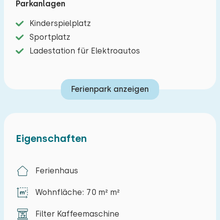
Parkanlagen
aufbewahren können. Für Kinder gibt es ein ein
Kinderspielplatz
Hektar großes Spielfeld mit Spielgeräten, wo sie
Sportplatz
sich nach Herzenslust austoben können.
Ladestation für Elektroautos
Neben der Möglichkeit zum Tauchen ist die
Gegend auch sehr schön für schöne
Ferienpark anzeigen
Spaziergänge und lange Fahrradtouren. Die
markierten Routen führen Sie entlang der
Oosterscheldemündung, Obstgärten und
Wiesen zu verschiedenen Orten wie Kapelle,
Eigenschaften
Goes und Middelburg. In Wemeldinge bietet der
Jachthafen sogar die Möglichkeit, ein Segelboot
Ferienhaus
zu mieten, mit oder ohne Skipper.
Wohnfläche: 70 m² m²
Wenn Sie ein Ferienhaus im Familienpark De
Stelhoeve in Wemeldinge mieten, sind Sie an der
Filter Kaffeemaschine