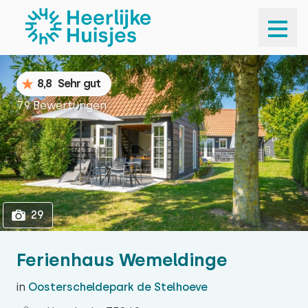
1
29
8,8
Sehr gut
79 Bewertungen
29
Ferienhaus Wemeldinge
in
Oosterscheldepark de Stelhoeve