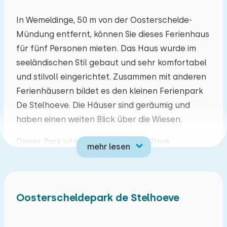
Mo
Di
Mi
Do
Fr
Sa
So
In Wemeldinge, 50 m von der Oosterschelde-
Mündung entfernt, können Sie dieses Ferienhaus
27
28
29
30
31
01
02
für fünf Personen mieten. Das Haus wurde im
seeländischen Stil gebaut und sehr komfortabel
03
04
05
06
07
08
09
und stilvoll eingerichtet. Zusammen mit anderen
Ferienhäusern bildet es den kleinen Ferienpark
10
11
12
13
14
15
16
De Stelhoeve. Die Häuser sind geräumig und
haben einen weiten Blick über die Wiesen.
17
18
19
20
21
22
23
Dieser Park ist ideal für Familien, ältere
mehr lesen
24
25
26
27
28
29
30
Menschen, Paare oder Freunde. Aber auch
Taucher kommen hier voll auf ihre Kosten, denn
31
01
02
03
04
05
06
mit dem Deichübergang in nur 50 m Entfernung
Oosterscheldepark de Stelhoeve
sind Sie direkt am ersten Tauchplatz. Außerdem
gibt es einen Bereich, in dem Sie Ihre
Tauchausrüstung abspülen, trocknen und