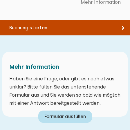
Mehr Information
Gartenmöbel
Schlafplätze: 2
Nationalpark
20,7 km
Sonnenschirm
Bett: Einzel
Vergnügungspark
32,0 km
Bettdecke(n): Einzelbettdecke
Zugbahnhof
9,1 km
Buchung starten
Bushaltestelle
1,7 km
Bett: Einzel
Meer
30,0 km
Bettdecke(n): Einzelbettdecke
Aktivitäten in der
Umgebung
Mehr Information
Kanu fahren
Haben Sie eine Frage, oder gibt es noch etwas
Reiten
unklar? Bitte füllen Sie das untenstehende
Segeln
Formular aus und Sie werden so bald wie möglich
Rad fahren
mit einer Antwort bereitgestellt werden.
Tennis
Formular ausfüllen
Schwimmen