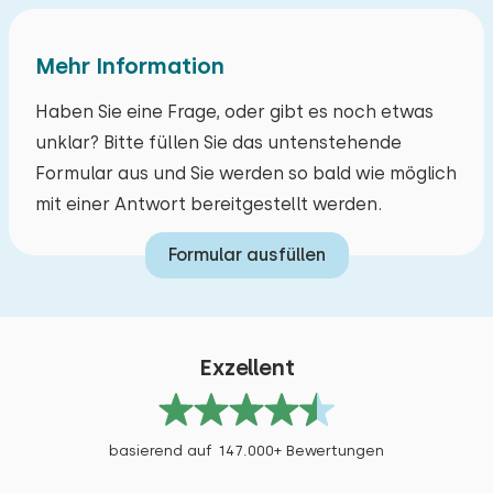
Bettdecke(n): Einzelbettdecke
Bett: Einzel
Mehr Information
Abmessungen: 80 x 200
Haben Sie eine Frage, oder gibt es noch etwas
Bettdecke(n): Einzelbettdecke
unklar? Bitte füllen Sie das untenstehende
Formular aus und Sie werden so bald wie möglich
Extras:
mit einer Antwort bereitgestellt werden.
Badezimmer en Suite
Formular ausfüllen
Exzellent
basierend auf 147.000+ Bewertungen