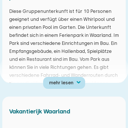
Mo
Di
Mi
Do
Fr
Sa
So
Diese Gruppenunterkunft ist für 10 Personen
geeignet und verfügt über einen Whirlpool und
27
28
29
30
31
01
02
einen privaten Pool im Garten. Die Unterkunft
befindet sich in einem Ferienpark in Waarland. Im
03
04
05
06
07
08
09
Park sind verschiedene Einrichtungen im Bau. Ein
Empfangsgebäude, ein Hallenbad, Spielplätze
10
11
12
13
14
15
16
und ein Restaurant sind im Bau. Vom Park aus
können Sie in viele Richtungen gehen. Es gibt
17
18
19
20
21
22
23
verschiedene Fahrrad- und Wanderrouten durch
mehr lesen
die nordholländische Landschaft. Sie können
24
25
26
27
28
29
30
auch den Käsemarkt oder das Stedelijk Museum
in Alkmaar besuchen. Die Städte
31
01
02
03
04
05
06
Heerhugowaard, Schagen und das Dorf De Rijp
Vakantierijk Waarland
sind ebenfalls leicht zu erreichen. Sie können
auch die Dünen von Schoorl oder den Strand von