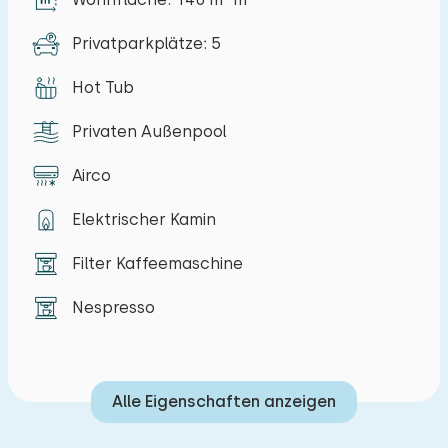
gibt es auch eine separate Toilette.
Privatparkplätze: 5
Außerdem können Sie die Terrasse mit
Gartenmöbeln, den privaten Swimmingpool und
Hot Tub
den Whirlpool nutzen. Der Garten ist eingezäunt
Privaten Außenpool
und zwei Autos können am Ferienhaus geparkt
werden.
Airco
Elektrischer Kamin
Filter Kaffeemaschine
Nespresso
Alle Eigenschaften anzeigen