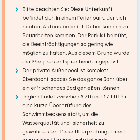
Dorf/Stadtzentrum
1,0 km
Elektrischer Kamin
auch den Grillservice, der hervorragend
Bitte beachten Sie: Diese Unterkunft
Wald
20,0 km
Boden:
organisiert war. Wir mussten uns um nichts
Schlafzimmer
befindet sich in einem Ferienpark, der sich
Golfplatz
16,0 km
1. Stock
Küche
kümmern; alles wurde geliefert, und wir
Die maximal zulässige Personenzahl in diesem
noch im Aufbau befindet. Daher kann es zu
Meer
17,7 km
konnten das Equipment zurückgeben, ohne es
Boden:
Bauarbeiten kommen. Der Park ist bemüht,
Haus beträgt 10.
Sie können zusätzliche Babys
Gas kochfeld
Einrichtungen:
reinigen zu müssen. Das Fleisch war von guter
die Beeinträchtigungen so gering wie
1. Stock
mitbringen (2).
Backofen
Waschen-Handbassin
Aktivitäten in der
Qualität, und die Salate waren exzellent.
möglich zu halten. Aus diesem Grund wurde
Kombi Backofen/Mikrowelle
Umgebung
Toilet
Schlafplätze: 2
der Mietpreis entsprechend angepasst.
−
+
Anzahl der Erwachsene
Geschirrspüler
Ebenerdige Dusche
Bett: Einzel
Spazieren
Der private Außenpool ist komplett
Kühlschrank
Rad fahren
überdacht, sodass Sie das ganze Jahr über
Abmessungen: 80 x 200
Mai 2026 (vom Ferienpark)
−
+
8,1
Anzahl der Kinder
Gefrierschrank
Schwimmen
ein erfrischendes Bad genießen können.
Bettdecke(n): Einzelbettdecke
Hetty L.
Museum
Filter Kaffeemaschine
Täglich findet zwischen 8:30 und 17:00 Uhr
Badezimmer
−
+
Bett: Einzel
eine kurze Überprüfung des
Anzahl der Babys
Nespresso
Original anzeigen
Schwimmbeckens statt, um die
Abmessungen: 80 x 200
Wasserkocher
Boden:
Die Lage ist wunderschön und es war schön,
Wasserqualität und -sicherheit zu
Bettdecke(n): Einzelbettdecke
Anzahl der Haustiere
Nicht erlaubt
einen Swimmingpool im Haus zu haben.
1. Stock
gewährleisten. Diese Überprüfung dauert
Draußen
Extras: