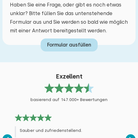
Außensauna
Haben Sie eine Frage, oder gibt es noch etwas
Rad fahren
Mai 2026 (website/detail.reviews.external-review-but-not-a-park-but-a-park)
unklar? Bitte füllen Sie das untenstehende
9,6
Schwimmen
Senna F.
Formular aus und Sie werden so bald wie möglich
mit einer Antwort bereitgestellt werden.
Original anzeigen
Formular ausfüllen
Wunderschönes Ferienhaus inmitten der Natur.
In diesem liebevoll eingerichteten Haus fühlen
Sie sich sofort wie zu Hause. Entspannen Sie
sich in der Sauna und genießen Sie
Exzellent
anschließend eine Infrarotdusche. Das
Ferienhaus verfügt über einen eigenen,
basierend auf 147.000+ Bewertungen
umzäunten Garten sowie einen großen
Spielbereich mit Trampolin, Spielzeug und
Tieren. Ruhig gelegen und dennoch nicht weit
vom Dorf und Strand entfernt.
Sauber und zufriedenstellend.