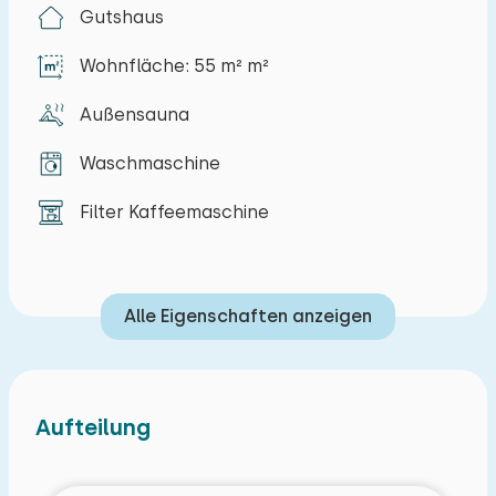
Gutshaus
Supermarktes, einer Eisdiele, verschiedener
Lebensmittelläden, verschiedener
Wohnfläche: 55 m² m²
Strandpavillons und Restaurants gedacht.
Außensauna
Das modern eingerichtete Wohnzimmer bietet
Platz und verfügt über einen Essbereich und
Waschmaschine
eine Sitzecke mit TV. Vom Wohnzimmer aus haben
Filter Kaffeemaschine
Sie durch die Terrassentüren Zugang zur
Terrasse. Die luxuriöse offene Küche verfügt
über einen Backofen, einen Geschirrspüler, einen
Alle Eigenschaften anzeigen
Fünf-Flammen-Herd, einen Kühlschrank, eine
Filterkaffeemaschine und einen Herd. Im
Erdgeschoss befindet sich ein Schlafzimmer mit
zwei Einzelbetten und ein voll ausgestattetes
Aufteilung
Badezimmer mit Sonnendusche und toilette. Im
ersten Stock gibt es auch ein Schlafzimmer mit