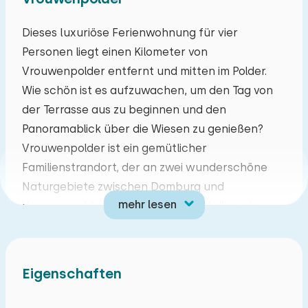
Mo
Di
Mi
Do
Fr
Sa
So
Dieses luxuriöse Ferienwohnung für vier
Personen liegt einen Kilometer von
27
28
29
30
31
01
02
Vrouwenpolder entfernt und mitten im Polder.
Wie schön ist es aufzuwachen, um den Tag von
03
04
05
06
07
08
09
der Terrasse aus zu beginnen und den
Panoramablick über die Wiesen zu genießen?
10
11
12
13
14
15
16
Vrouwenpolder ist ein gemütlicher
Familienstrandort, der an zwei wunderschöne
17
18
19
20
21
22
23
Naturgebiete zwischen Domburg und
mehr lesen
Vrouwenpolder angrenzt: der Manteling, ein
24
25
26
27
28
29
30
breiter Landstreifen mit Dünen und Wäldern und
das Oranjezon-Dünengebiet. Saubere Strände,
31
01
02
03
04
05
06
Spielplätze und Strandtrips über die gesamte
Eigenschaften
Breite. An der innere Mann wird auch durch die
Anwesenheit einer Bäckerei, eines