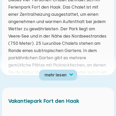
Ferienpark Fort den Haak. Das Chalet ist mit
Mo
Di
Mi
Do
Fr
Sa
So
einer Zentralheizung ausgestattet, um einen
27
28
29
30
31
01
02
angenehmen und warmen Aufenthalt bei jedem
Wetter zu gewährleisten. Der Park liegt am
03
04
05
06
07
08
09
Veere-See und in der Nähe des Nordseestrandes
(750 Meter). 25 luxuriöse Chalets stehen am
10
11
12
13
14
15
16
Rande eines subtropischen Gartens. In dem
parkähnlichen Garten gibt es mehrere
17
18
19
20
21
22
23
gemütliche Plätze mit Picknicktischen, an denen
Sie die Natur im Grünen genießen oder sich in ein
mehr lesen
24
25
26
27
28
29
30
Buch vertiefen können. Einige seltene Pflanzen-,
Vogel-, Schmetterlings- und Libellenarten sind
31
01
02
03
04
05
06
sowohl auf dem Gelände des Ferienparks als
Vakantiepark Fort den Haak
auch im angrenzenden Naturschutzgebiet zu
finden. Kurzum, der Vakantiepark Fort den Haak
ist ein hervorragender Ort, um Ihren Urlaub