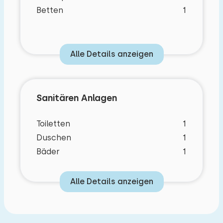
Betten
1
Draußen haben Sie Zugang zu einem Garten mit
einer Terrasse, die mit Gartenmöbeln und einem
Sonnenschirm ausgestattet ist. Sie haben auch
Alle Details anzeigen
einen eigenen Parkplatz und eine Garage für
Ihre Fahrräder. Hier finden Sie auch eine
Ladestation für Ihr Elektrofahrrad.
Sanitären Anlagen
Toiletten
1
Duschen
1
Bäder
1
Alle Details anzeigen