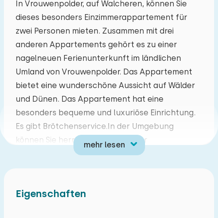
In Vrouwenpolder, auf Walcheren, können Sie
dieses besonders Einzimmerappartement für
Mo
Di
Mi
Do
Fr
Sa
So
zwei Personen mieten. Zusammen mit drei
27
28
29
30
31
01
02
anderen Appartements gehört es zu einer
nagelneuen Ferienunterkunft im ländlichen
03
04
05
06
07
08
09
Umland von Vrouwenpolder. Das Appartement
bietet eine wunderschöne Aussicht auf Wälder
10
11
12
13
14
15
16
und Dünen. Das Appartement hat eine
besonders bequeme und luxuriöse Einrichtung.
17
18
19
20
21
22
23
Es gibt Brötchenservice.In der Umgebung
können Sie herrliche Wander- oder
mehr lesen
24
25
26
27
28
29
30
Radtourennach zum Beispiel Oostkapelle, Veere,
und Middelburg machen. Vrouwenpolder bietet
31
01
02
03
04
05
06
einen schönen, gemütlichen Dorfkern mit
Eigenschaften
mehreren Restaurants, Lokalen, Geschäften und
Terrassen.Vrouwenpolder hat eine zentrale Lage,