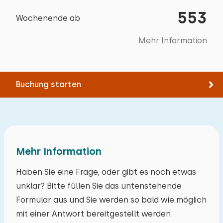
−
+
Toilet
Wald
0,5 km
Anzahl der Babys
Kühlschrank mit Gefrierfach
Sehr ruhig
Extras:
553
Golfplatz
9,1 km
Badewanne
Wochenende ab
Filter Kaffeemaschine
Platz für Kinderbett
Nationalpark
8,9 km
Ebenerdige Dusche
Anzahl der Haustiere
Nicht erlaubt
Wasserkocher
Mehr Information
Vergnügungspark
16,8 km
Fernsehen
Toaster
August 2024
Zugbahnhof
15,6 km
Badezimmer en Suite
8,7
Anonym
Bushaltestelle
2,7 km
Draußen
Löschen
Verwenden
Buchung starten
Meer
3,0 km
Garten
Alle Bewertungen
Aktivitäten in der
Mit Terrasse
Umgebung
Gartenmöbel
Reiten
Mehr Information
Sonnenschirm
Segeln
Fahrradschuppen
Haben Sie eine Frage, oder gibt es noch etwas
Spazieren
Bolderkar
unklar? Bitte füllen Sie das untenstehende
Rad fahren
Ladestation für Elektrofahrräder
Formular aus und Sie werden so bald wie möglich
Schwimmen
mit einer Antwort bereitgestellt werden.