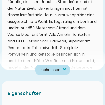
Für alle, die einen Urlaub in Strandnähe und mit
der Natur Zeelands verbringen möchten, ist
Mo
Di
Mi
Do
Fr
Sa
So
dieses komfortable Haus in Vrouwenpolder eine
27
28
29
30
31
01
02
ausgezeichnete Wahl. Es liegt ruhig am Dorfrand
und ist nur 850 Meter vom Strand und dem
03
04
05
06
07
08
09
Veerse Meer entfernt. Alle Annehmlichkeiten
sind zu Fuß erreichbar: Bäckerei, Supermarkt,
10
11
12
13
14
15
16
Restaurants, Fahrradverleih, Spielplatz,
Ponyverleih und Reitställe befinden sich in
17
18
19
20
21
22
23
unmittelbarer Nähe. Wer Ruhe und Natur sucht,
findet in der Nähe wunderschöne Gebiete wie
mehr lesen
24
25
26
27
28
29
30
das Wassergewinnungsgebiet Oranjezon und
das geschützte Dünengebiet Mantelinge, die
31
01
02
03
04
05
06
beide leicht mit dem Fahrrad erreichbar sind.
Eigenschaften
Das Haus ist an das Haus des Eigentümer
angebaut und verfügt über einen eigenen