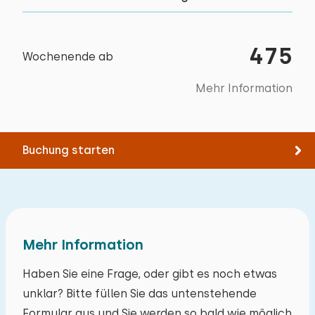
Reiten
Draußen
Bett: Einzel
Alle Bewertungen
Segeln
Bettdecke(n): Einzelbettdecke
Privatparkplätze: 1
475
Spazieren
Wochenende ab
Garten
Rad fahren
Mehr Information
Vollständig umzäunter Garten
Tennis
Schwimmen
Mit Terrasse
Squash
Gartenmöbel
Buchung starten
Suppe
Lounge-set
Museum
Sonnenschirm
Bootfahren
Grill
Mehr Information
Zugänglichkeit
Haben Sie eine Frage, oder gibt es noch etwas
Parkplatz an der Unterkunft
unklar? Bitte füllen Sie das untenstehende
Formular aus und Sie werden so bald wie möglich