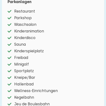
Parkanlagen
mit zwei Einzelbetten . Ein Schlafzimmer befindet
sich im Erdgeschoss befindet. Das Badezimmer
Restaurant
verfügt über eine Badewanne oder Dusche und
Parkshop
WC. Überdachte Terrasse mit Gartenmöbeln .
Waschsalon
Kinderanimation
Kinderdisco
Sauna
Kinderspielplatz
Freibad
Minigolf
Sportplatz
Kneipe/Bar
Hallenbad
Wellness-Einrichtungen
Kegelbahn
Jeu de Boulesbahn