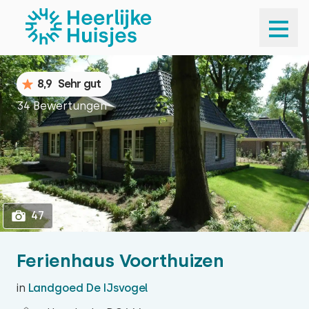
1
47
8,9
Sehr gut
34 Bewertungen
47
Ferienhaus Voorthuizen
in
Landgoed De IJsvogel