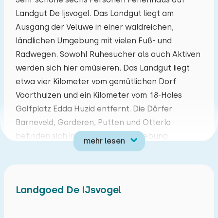
Landgut De Ijsvogel. Das Landgut liegt am
Mo
Di
Mi
Do
Fr
Sa
So
Ausgang der Veluwe in einer waldreichen,
27
28
29
30
31
01
02
ländlichen Umgebung mit vielen Fuß- und
Radwegen. Sowohl Ruhesucher als auch Aktiven
03
04
05
06
07
08
09
werden sich hier amüsieren. Das Landgut liegt
etwa vier Kilometer vom gemütlichen Dorf
10
11
12
13
14
15
16
Voorthuizen und ein Kilometer vom 18-Holes
Golfplatz Edda Huzid entfernt. Die Dörfer
17
18
19
20
21
22
23
Barneveld, Garderen, Putten und Otterlo
befinden sich in der direkten Umgebung.
mehr lesen
24
25
26
27
28
29
30
Geräumige und gemütliches Wohnzimmer mit
Sitzbereich mit TV und Essbereich. Geräumige
31
01
02
03
04
05
06
Küche ist mit einem Geschirrspüler, Mikrowelle,
Landgoed De IJsvogel
Kühlschrank, Vier-Flammen-Herd und einer
Filterkaffeemaschine. Es gibt drei Schlafzimmer