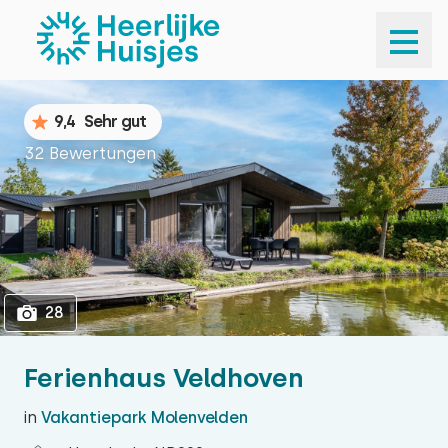
1
28
9,4
Sehr gut
32 Bewertungen
28
Ferienhaus Veldhoven
in
Vakantiepark Molenvelden