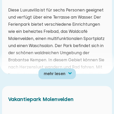
Mo
Di
Mi
Do
Fr
Sa
So
Diese Luxusvilla ist für sechs Personen geeignet
und verfügt über eine Terrasse am Wasser. Der
27
28
29
30
31
01
02
Ferienpark bietet verschiedene Einrichtungen
wie ein beheiztes Freibad, das Waldcafé
03
04
05
06
07
08
09
Molenvelden, einen multifunktionalen Sportplatz
und einen Waschsalon. Der Park befindet sich in
10
11
12
13
14
15
16
der schönen waldreichen Umgebung der
Brabantse Kempen. In diesem Gebiet können Sie
17
18
19
20
21
22
23
nach Herzenslust wandern und Rad fahren. Mit
mehr lesen
den Kindern können Sie 't Geitenboerke, Klimrijk
24
25
26
27
28
29
30
Brabant, Speelpark de Splinter oder Dierenrijk
Nuenen besuchen. Auch verschiedene andere
31
01
02
03
04
05
06
Ausflüge sind möglich, wie z.B. ein Besuch der
Vakantiepark Molenvelden
Wellness, der Brauerei de Oirsprong, des Van
Gogh Museums Brabant oder des Philips