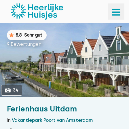
1
34
8,8
Sehr gut
9 Bewertungen
34
Ferienhaus Uitdam
in
Vakantiepark Poort van Amsterdam