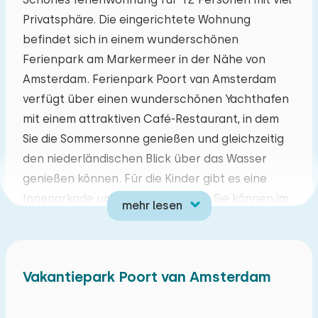
Privatsphäre. Die eingerichtete Wohnung
Mo
Di
Mi
Do
Fr
Sa
So
befindet sich in einem wunderschönen
27
28
29
30
31
01
02
Ferienpark am Markermeer in der Nähe von
Amsterdam. Ferienpark Poort van Amsterdam
03
04
05
06
07
08
09
verfügt über einen wunderschönen Yachthafen
mit einem attraktiven Café-Restaurant, in dem
10
11
12
13
14
15
16
Sie die Sommersonne genießen und gleichzeitig
den niederländischen Blick über das Wasser
17
18
19
20
21
22
23
genießen können. Für die Kinder gibt es eine
Innenarkade und einen Spielplatz. Sie können im
mehr lesen
24
25
26
27
28
29
30
beheizten Innenpool schwimmen. Es gibt auch
einen Minigolfplatz und Fahrräder werden
31
01
02
03
04
05
06
gemietet. In der Nähe befinden sich die
Vakantiepark Poort van Amsterdam
Zuiderzee-Städte Monnickendam, Edam-
Volendam und Hoorn, die während Ihres Urlaubs
in diesem einzigartigen Park auf jeden Fall einen