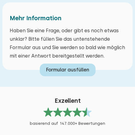
Mehr Information
Haben Sie eine Frage, oder gibt es noch etwas
Schlafzimmer
unklar? Bitte füllen Sie das untenstehende
Formular aus und Sie werden so bald wie möglich
Boden:
mit einer Antwort bereitgestellt werden.
1. Stock
Formular ausfüllen
Schlafplätze: 2
Bett: Einzel
Abmessungen: 80 x 200
Exzellent
Bettdecke(n): Einzelbettdecke
Bett: Einzel
basierend auf 147.000+ Bewertungen
Abmessungen: 80 x 200
Bettdecke(n): Einzelbettdecke