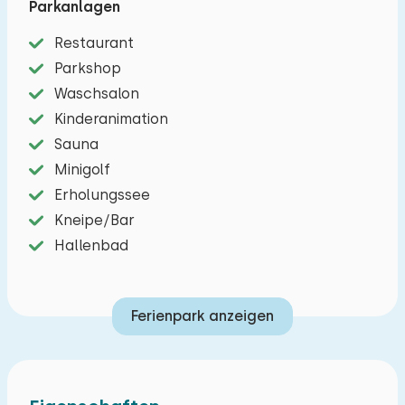
Parkanlagen
Besuch wert sind.
Restaurant
Die Wohnung verfügt über ein geräumiges Wohn-
Parkshop
/ Esszimmer. Die offene Küche ist mit einem
Waschsalon
kompletten Inventar, einem Geschirrspüler,
Kinderanimation
einem Kühlschrank, einem Vierbrenner, eine
Sauna
Filterkaffeemaschine, einem Wasserkocher und
Minigolf
einer Kombimikrowelle ausgestattet. Es gibt
Erholungssee
insgesamt sechs Schlafzimmer mit zwei
Kneipe/Bar
Einzelbetten und nicht weniger als vier
Hallenbad
Badezimmer mit Dusche und WC. Vier
Schlafzimmer und zwei Badezimmer befinden
Ferienpark anzeigen
sich im ersten Stock. Die Terrassentüren öffnen
sich zur Dachterrasse / zum Balkon. Die Terrasse
verfügt über Gartenmöbel mit
Gartenstuhlkissen, auf denen Sie und die ganze