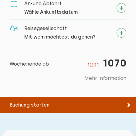
An-und Abfahrt
Rad fahren
DuschKabine
Alle Bewertungen
Wähle Ankunftsdatum
Schwimmen
Schlafzimmer
Reisegesellschaft
Mit wem möchtest du gehen?
Boden:
1. Stock
1070
Schlafplätze: 2
Wochenende ab
1201
Bett: Einzel
Mehr Information
Abmessungen: 80 x 200
Bettdecke(n): Einzelbettdecke
Buchung starten
Bett: Einzel
Abmessungen: 80 x 200
Bettdecke(n): Einzelbettdecke