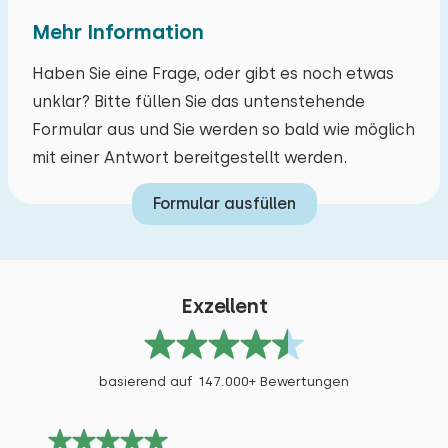
Mehr Information
Schlafzimmer
Haben Sie eine Frage, oder gibt es noch etwas
unklar? Bitte füllen Sie das untenstehende
Boden:
Formular aus und Sie werden so bald wie möglich
mit einer Antwort bereitgestellt werden.
1. Stock
Formular ausfüllen
Schlafplätze: 2
Bett: Einzel
Abmessungen: 80 x 200
Bettdecke(n): Einzelbettdecke
Exzellent
Bett: Einzel
Abmessungen: 80 x 200
basierend auf 147.000+ Bewertungen
Bettdecke(n): Einzelbettdecke