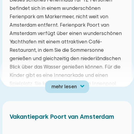
befindet sich in einem wunderschönen
Mo
Di
Mi
Do
Fr
Sa
So
Ferienpark am Markermeer, nicht weit von
27
28
29
30
31
01
02
Amsterdam entfernt. Ferienpark Poort van
Amsterdam verfügt über einen wunderschönen
03
04
05
06
07
08
09
Yachthafen mit einem attraktiven Café-
Restaurant, in dem Sie die Sommersonne
10
11
12
13
14
15
16
genießen und gleichzeitig den niederländischen
Blick über das Wasser genießen können. Für die
17
18
19
20
21
22
23
Kinder gibt es eine Innenarkade und einen
Spielplatz. Sie können im beheizten Innenpool
mehr lesen
24
25
26
27
28
29
30
schwimmen. Es gibt auch einen Minigolfplatz und
Fahrräder werden gemietet. In der Nähe
31
01
02
03
04
05
06
befinden sich die Zuiderzee-Städte
Vakantiepark Poort van Amsterdam
Monnickendam, Edam-Volendam und Hoorn, die
während Ihres Urlaubs in diesem einzigartigen
Park auf jeden Fall einen Besuch wert sind.