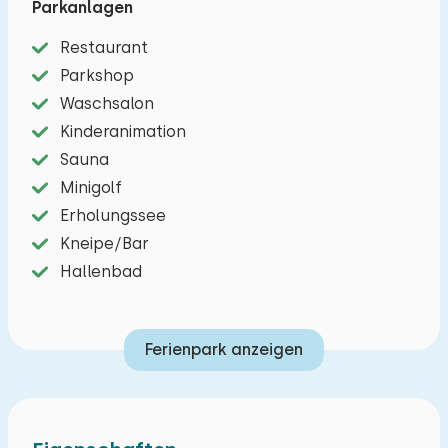
Parkanlagen
Dieses schöne Ferienhaus für zwölf Personen
Restaurant
verfügt über einen gemütlichen Sitzbereich mit
Parkshop
Fernseher und Esstisch. In der voll
Waschsalon
ausgestatteten Küche finden Sie einen
Kinderanimation
Geschirrspüler und eine Filterkaffeemaschine. Es
Sauna
gibt insgesamt sechs Schlafzimmer mit zwei
Minigolf
Einzelbetten. Ein Schlafzimmer befindet sich im
Erholungssee
Erdgeschoss und die anderen fünf Schlafzimmer
Kneipe/Bar
befinden sich im ersten Stock. Es gibt drei
Hallenbad
Badezimmer, eines im Erdgeschoss und zwei im
Obergeschoss, jedes mit einer Badewanne oder
Ferienpark anzeigen
separater Dusche und WC. Darüber hinaus gibt
es eine separate Toilette. Durch die
französischen Gartentüren betreten Sie den
Garten mit möblierter Terrasse. Darüber hinaus