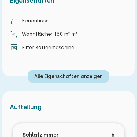
Eigenschaften
gibt es Platz, um zwei Autos direkt an diesem
Ferienhaus zu parken.
Ferienhaus
Wohnfläche: 150 m² m²
Filter Kaffeemaschine
Alle Eigenschaften anzeigen
Aufteilung
Schlafzimmer
6
Schlafzimmer Layout