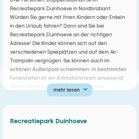
Recreatiepark Duinhoeve in Nordbrabant.
Mo
Di
Mi
Do
Fr
Sa
So
Würden Sie gerne mit Ihren Kindern oder Enkeln
27
28
29
30
31
01
02
in den Urlaub fahren? Dann sind Sie bei
Recreatiepark Duinhoeve an der richtigen
03
04
05
06
07
08
09
Adresse! Die Kinder können sich auf den
verschiedenen Spielplätzen und auf dem Air-
10
11
12
13
14
15
16
Trampolin vergnügen. Sie können auch im
schönen Außenpool schwimmen. In bestimmten
17
18
19
20
21
22
23
Ferienzeiten ist ein Animationsteam anwesend!
Recreatiepark Duinhoeve ist ein echter
mehr lesen
24
25
26
27
28
29
30
Familienpark, in dem Sie die brabantische
Gastfreundschaft erleben können. Wenn Sie
31
01
02
03
04
05
06
Ruhe, Raum und Natur bevorzugen, entdecken
Recreatiepark Duinhoeve
Sie, wie es ist, in der Nähe der schönen Wälder
von Brabant aufzuwachen. Ideal für
Naturliebhaber. Der Ferienpark liegt in der Nähe