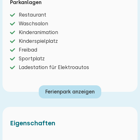
Parkanlagen
der Loonse- und Drunense-Dünen, von Efteling,
Restaurant
den Beekse Bergen und den Städten Tilburg und
Waschsalon
Den Bosch.
Kinderanimation
Das Studio ist eine preisgünstige Unterkunft,
Kinderspielplatz
vergleichbar mit einem Hotelzimmer. Es handelt
Freibad
sich um einen einzigen Wohnbereich mit zwei
Sportplatz
oder drei Einzelbetten (80x200). Im gleichen
Ladestation für Elektroautos
Raum befindet sich eine kleine Küche mit
Wasserkocher, Senseo-Kaffeemaschine,
Ferienpark anzeigen
Kombimikrowelle und Kühlschrank. Es gibt keinen
Gasherd. Es gibt einen Tisch mit Stühlen und
einen Fernseher. Das Studio hat auch eine
Zentralheizung. Das Badezimmer hat eine
Eigenschaften
Toilette, ein Waschbecken und eine Dusche. Es ist
möglich, ein Campingbett aufzustellen. Sie