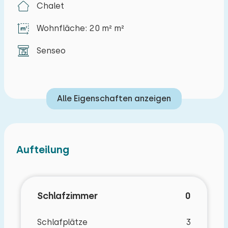
Chalet
können ein Auto in der Nähe der Unterkunft
parken. Das Studio hat auch eine kleine Terrasse.
Wohnfläche: 20 m² m²
Senseo
Alle Eigenschaften anzeigen
Aufteilung
Schlafzimmer
0
Schlafplätze
3