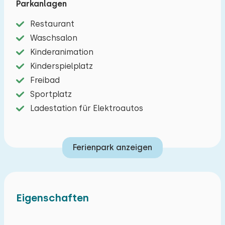
Parkanlagen
der Loonse- und Drunense-Dünen, von Efteling,
Restaurant
den Beekse Bergen und den Städten Tilburg und
Waschsalon
Den Bosch.
Kinderanimation
Dank der Veranda mit Lounge-Set können Sie
Kinderspielplatz
herlich draußen sitzen. Das Chalet verfügt über
Freibad
ein gemütliches Wohnzimmer mit Essbereich und
Sportplatz
eine Sitzecke mit Fernseher. Die offene Küche mit
Ladestation für Elektroautos
einem Vier-Flammen-Herd, Mikrowelle,
Kühlschrank mit Gefrierfach, Wasserkocher und
Ferienpark anzeigen
Kaffeemaschine (Filter). Es gibt drei
Schlafzimmer; Das erste Schlafzimmer hat ein
Doppelbett, das zweite hat zwei Einzelbetten
und das dritte Schlafzimmer hat ein Einzelbett.
Eigenschaften
Das Badezimmer hat eine Dusche und ein
Waschbecken und Toilette. Sie können ein Auto