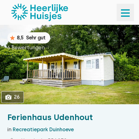
1
26
8,5
Sehr gut
6 Bewertungen
26
Ferienhaus Udenhout
in
Recreatiepark Duinhoeve