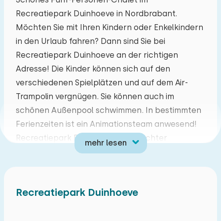
Recreatiepark Duinhoeve in Nordbrabant.
Mo
Di
Mi
Do
Fr
Sa
So
Möchten Sie mit Ihren Kindern oder Enkelkindern
27
28
29
30
31
01
02
in den Urlaub fahren? Dann sind Sie bei
Recreatiepark Duinhoeve an der richtigen
03
04
05
06
07
08
09
Adresse! Die Kinder können sich auf den
verschiedenen Spielplätzen und auf dem Air-
10
11
12
13
14
15
16
Trampolin vergnügen. Sie können auch im
schönen Außenpool schwimmen. In bestimmten
17
18
19
20
21
22
23
Ferienzeiten ist ein Animationsteam anwesend!
Recreatiepark Duinhoeve ist ein echter
mehr lesen
24
25
26
27
28
29
30
Familienpark, in dem Sie die brabantische
Gastfreundschaft erleben können. Wenn Sie
31
01
02
03
04
05
06
Ruhe, Raum und Natur bevorzugen, entdecken
Recreatiepark Duinhoeve
Sie, wie es ist, in der Nähe der schönen Wälder
von Brabant aufzuwachen. Ideal für
Naturliebhaber. Der Ferienpark liegt in der Nähe