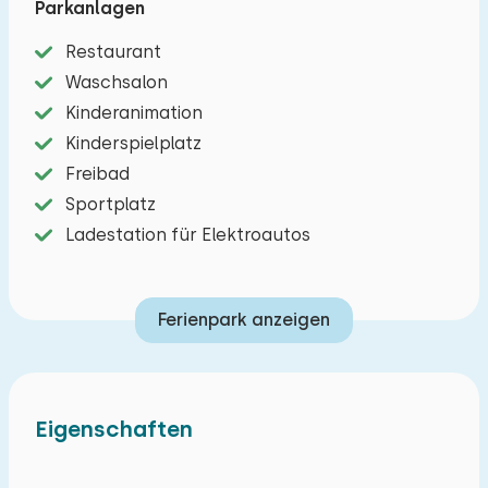
Parkanlagen
der Loonse- und Drunense-Dünen, von Efteling,
Restaurant
den Beekse Bergen und den Städten Tilburg und
Waschsalon
Den Bosch.
Kinderanimation
Das Chalet verfügt über ein gemütliches
Kinderspielplatz
Wohnzimmer mit Essbereich und eine Sitzecke
Freibad
mit Fernseher. Die offene Küche verfügt unter
Sportplatz
anderem über einen Vier-Flammen-Gasherd,
Ladestation für Elektroautos
Kombi-Mikrowelle, Geschirrspüler, Kühlschrank
mit Gefrierfach, Wasserkocher und eine
Ferienpark anzeigen
Kaffeemaschine (Filter). Es gibt drei
Schlafzimmer; Zwei Schlafzimmer haben zwei
Einzelbetten (80x200) und das dritte
Schlafzimmer hat ein Etagenbett (80x200). Das
Eigenschaften
Badezimmer hat eine Dusche und ein
Waschbecken und es gibt eine separate Toilette.