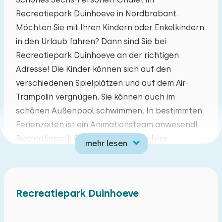
Recreatiepark Duinhoeve in Nordbrabant.
Mo
Di
Mi
Do
Fr
Sa
So
Möchten Sie mit Ihren Kindern oder Enkelkindern
27
28
29
30
31
01
02
in den Urlaub fahren? Dann sind Sie bei
Recreatiepark Duinhoeve an der richtigen
03
04
05
06
07
08
09
Adresse! Die Kinder können sich auf den
verschiedenen Spielplätzen und auf dem Air-
10
11
12
13
14
15
16
Trampolin vergnügen. Sie können auch im
schönen Außenpool schwimmen. In bestimmten
17
18
19
20
21
22
23
Ferienzeiten ist ein Animationsteam anwesend!
Recreatiepark Duinhoeve ist ein echter
mehr lesen
24
25
26
27
28
29
30
Familienpark, in dem Sie die brabantische
Gastfreundschaft erleben können. Wenn Sie
31
01
02
03
04
05
06
Ruhe, Raum und Natur bevorzugen, entdecken
Recreatiepark Duinhoeve
Sie, wie es ist, in der Nähe der schönen Wälder
von Brabant aufzuwachen. Ideal für
Naturliebhaber. Der Ferienpark liegt in der Nähe