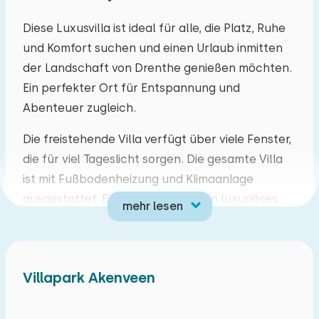
Mo
Di
Mi
Do
Fr
Sa
So
Diese Luxusvilla ist ideal für alle, die Platz, Ruhe
und Komfort suchen und einen Urlaub inmitten
27
28
29
30
31
01
02
der Landschaft von Drenthe genießen möchten.
Ein perfekter Ort für Entspannung und
03
04
05
06
07
08
09
Abenteuer zugleich.
10
11
12
13
14
15
16
Die freistehende Villa verfügt über viele Fenster,
die für viel Tageslicht sorgen. Die gesamte Villa
17
18
19
20
21
22
23
ist mit Fußbodenheizung und Klimaanlage
ausgestattet. Es gibt außerdem ein luxuriöses
mehr lesen
24
25
26
27
28
29
30
Badezimmer mit Badewanne und Infrarotsauna.
Zur Unterkunft gehört außerdem ein
31
01
02
03
04
05
06
Abstellraum für Fahrräder. Draußen erwartet Sie
Villapark Akenveen
ein großer, teilweise umzäunter Garten.
Tynaarlo ist ein idealer Ort für Ihren Urlaub.