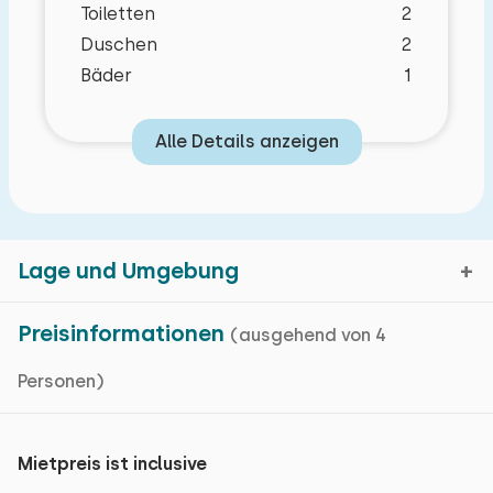
Toiletten
2
Duschen
2
Bäder
1
Alle Details anzeigen
Eigenschaften
Schlafzimmer Layout
Grundlegende Merkmale
Lage und Umgebung
Schlafzimmer
Villa
Preisinformationen
(ausgehend von 4
Boden:
Auf einem Ferienpark
Erdgeschoss
Einfamilienhaus
Personen)
Tynaarlo, Drenthe
Wohnfläche: 126 m² m²
Schlafplätze: 2
Kartenanzeige
Fußbodenheizung
Mietpreis ist inclusive
Bett: Einzel
Airco