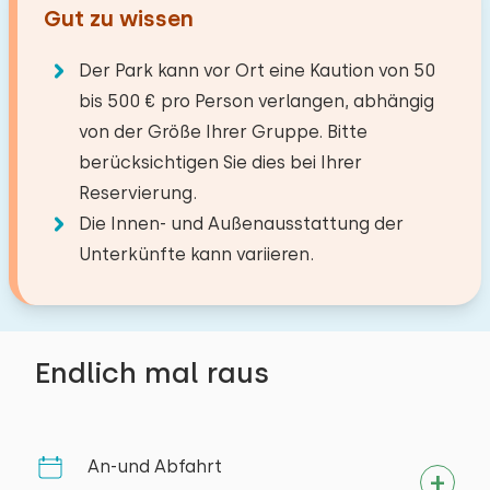
Kühlschrank
Gut zu wissen
Bettdecke(n): Einzelbettdecke
Kühlschrank mit Gefrierfach
Abstände
Badezimmer
−
+
Anzahl der Babys
Der Park kann vor Ort eine Kaution von 50
Filter Kaffeemaschine
Bett: Einzel
See
10,0 km
bis 500 € pro Person verlangen, abhängig
Wasserkocher
Boden:
Supermarkt
3,5 km
Bettdecke(n): Einzelbettdecke
von der Größe Ihrer Gruppe. Bitte
Anzahl der Haustiere
Nicht erlaubt
Restaurant
1,0 km
1. Stock
berücksichtigen Sie dies bei Ihrer
Extras:
Draußen
Dorf/Stadtzentrum
5,0 km
Reservierung.
Einrichtungen:
Platz für Kinderbett
Freizeitsee
0,0 km
Privatparkplätze: 1
Die Innen- und Außenausstattung der
Waschen-Handbassin
Angelgewässer
0,0 km
Löschen
Verwenden
Garten
Unterkünfte kann variieren.
Nationalpark
0,0 km
Toilet
Mit Terrasse
Vergnügungspark
20,0 km
Badewanne
Gartenmöbel
Schlafzimmer
Ebenerdige Dusche
Fahrradschuppen
Aktivitäten in der
Endlich mal raus
Boden:
Bergung
Umgebung
1. Stock
Reiten
Wellness-Einrichtungen
An-und Abfahrt
Segeln
Schlafplätze: 2