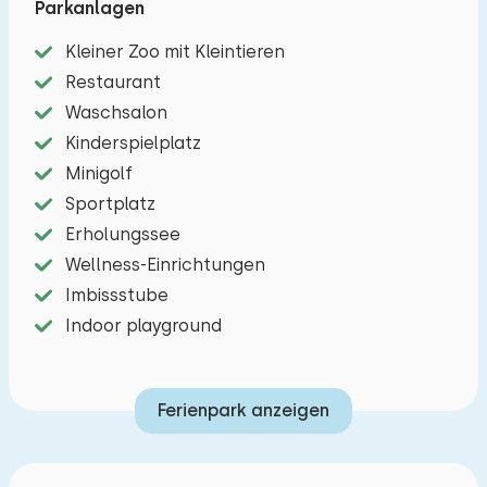
Parkanlagen
Drenthe hat eine faszinierende Geschichte, die
Sie auf unterhaltsame Weise entdecken können.
Kleiner Zoo mit Kleintieren
In Schoonoord befindet sich das
Restaurant
Freilichtmuseum Ellert & Brammert, das die
Waschsalon
Kulturgeschichte Drenthes präsentiert. In Borger
Kinderspielplatz
befindet sich das Hunebedcentrum, wo Sie auf
Minigolf
interaktive Weise mehr über die Geschichte der
Sportplatz
Dolmen erfahren und die größten Dolmen der
Erholungssee
Niederlande besichtigen können. Die Umgebung
Wellness-Einrichtungen
eignet sich außerdem ideal für verschiedene
Imbissstube
sportliche Aktivitäten wie Mountainbiken,
Indoor playground
Klettern, Reiten, Kanufahren und Golf.
Bevorzugt buchbar, je nach Verfügbarkeit
Ferienpark anzeigen
(gegen Gebühr)
Am See oder Wasser gelegen