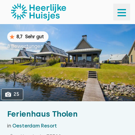
1
25
8,7
Sehr gut
8 Bewertungen
25
Ferienhaus Tholen
in
Oesterdam Resort