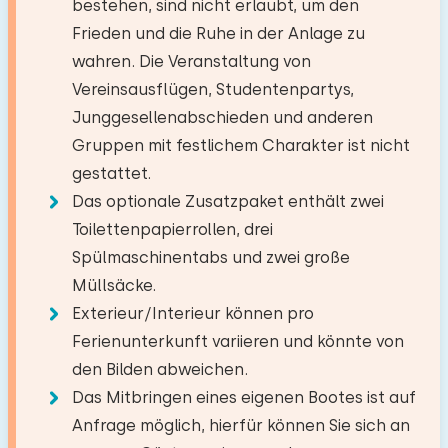
bestehen, sind nicht erlaubt, um den
Original anzeigen
Nationalpark
24,0 km
Kombi Backofen/Mikrowelle
Frieden und die Ruhe in der Anlage zu
Bett: Einzel
Zugbahnhof
22,6 km
Mikrowelle
Unsere Villa 127 war einfach fantastisch! Was
−
+
wahren. Die Veranstaltung von
Anzahl der Erwachsene
Bushaltestelle
7,6 km
Abmessungen: 90 x 200
Badezimmer
für ein Aufenthalt, vor allem die Lage direkt am
Geschirrspüler
Vereinsausflügen, Studentenpartys,
Bettdecke(n): Einzelbettdecke
Wasser mit dem wunderschönen, beruhigenden
Kühlschrank mit Gefrierfach
Junggesellenabschieden und anderen
−
+
Anzahl der Kinder
Boden:
Aktivitäten in der
Ausblick! Einfach spitze! Eine herrliche, sonnige
Nespresso
Gruppen mit festlichem Charakter ist nicht
Umgebung
Lounge-Terrasse direkt am Wasser! Eine
1. Stock
gestattet.
Wasserkocher
−
+
wunderschöne überdachte Terrasse mit einem
Anzahl der Babys
Kanu fahren
Das optionale Zusatzpaket enthält zwei
Einrichtungen:
Schlafzimmer
Außenkamin, der wunderbar brennt! Wir sechs
Spazieren
Toilettenpapierrollen, drei
Draußen
Waschen-Handbassin
Mütter haben es sehr genossen! Auch der
Anzahl der Haustiere
Nicht erlaubt
Rad fahren
Spülmaschinentabs und zwei große
Boden:
Fahrradservice war erstklassig.
Toilet
Privatparkplätze: 2
Tennis
Müllsäcke.
1. Stock
DuschKabine
Garten
Schwimmen
Exterieur/Interieur können pro
Suppe
Mit Terrasse
Ferienunterkunft variieren und könnte von
Schlafplätze: 2
Alle Bewertungen
Löschen
Verwenden
Bootfahren
den Bilden abweichen.
Gartenmöbel
Bett: Einzel
Das Mitbringen eines eigenen Bootes ist auf
Abmessungen: 90 x 200
Toilettenraum
Anfrage möglich, hierfür können Sie sich an
Zugänglichkeit
Bettdecke(n): Einzelbettdecke