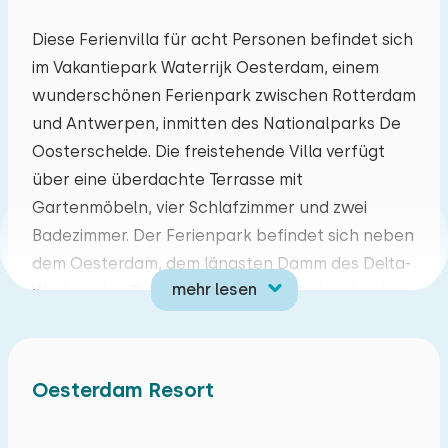
Mo
Di
Mi
Do
Fr
Sa
So
Diese Ferienvilla für acht Personen befindet sich
im Vakantiepark Waterrijk Oesterdam, einem
27
28
29
30
31
01
02
wunderschönen Ferienpark zwischen Rotterdam
und Antwerpen, inmitten des Nationalparks De
03
04
05
06
07
08
09
Oosterschelde. Die freistehende Villa verfügt
über eine überdachte Terrasse mit
10
11
12
13
14
15
16
Gartenmöbeln, vier Schlafzimmer und zwei
Badezimmer. Der Ferienpark befindet sich neben
17
18
19
20
21
22
23
dem Oesterdam, dem längsten Damm des Delta-
mehr lesen
Werkes, das Tholen mit Zuid-Beveland verbindet.
24
25
26
27
28
29
30
Aufgrund seiner einzigartigen Lage hat es eine
zentrale Lage, um sowohl Tholen als auch Zuid-
31
01
02
03
04
05
06
Beveland zu erkunden, aber auch andere Teile
Oesterdam Resort
von Zeeland sind leicht erreichbar. Es gibt auch
gute Verbindungen zu Städten wie Rotterdam,