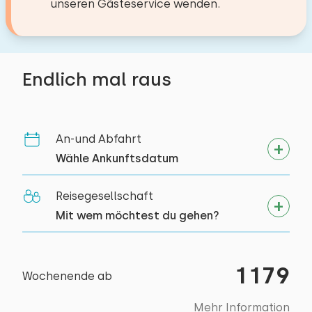
unseren Gästeservice wenden.
Toiletten:
1
Mind. 1 Schlafzimmer im Erdgeschoss
Bett: Einzel
Min. 1 badkamer op begane grond
Abmessungen: 90 x 200
Parkplatz an der Unterkunft
Endlich mal raus
Bettdecke(n): Einzelbettdecke
Zielgruppen
Sportvereine
An-und Abfahrt
Schlafzimmer
Studentenvereinigungen
Wähle Ankunftsdatum
Jugendgruppen (bis 25 jahre)
Boden:
Reisegesellschaft
Grundschulgruppen
1. Stock
Mit wem möchtest du gehen?
Schlafplätze: 2
Bett: Doppel
1179
Wochenende ab
Abmessungen: 160 x 200
Mehr Information