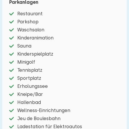
Parkanlagen
Schönes Chalet für vier Personen. Im
Wohnzimmer finden Sie einen Essbereich und
Restaurant
einen Sitzbereich mit einem TV. Die Küche mit
Parkshop
Kochmöglichkeiten, einer Filterkaffeemaschine
Waschsalon
und einem Geschirrspüler ist ebenfalls
Kinderanimation
vorhanden. Es gibt zwei Schlafzimmer mit jeweils
Sauna
zwei Einzelbetten oder Etagenbetten. Das
Kinderspielplatz
Badezimmer ist mit Dusche und WC
Minigolf
ausgestattet. Draußen gibt es einen Garten mit
Tennisplatz
Terrasse und möblierte Terrasse. Es gibt auch
Sportplatz
Parkplatz für ein Auto bei Chalet.
Erholungssee
Kneipe/Bar
Hallenbad
Wellness-Einrichtungen
Jeu de Boulesbahn
Ladestation für Elektroautos