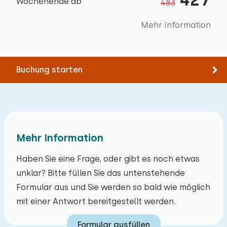
Wochenende ab
483
Fliegengitter haben. 4. Das Ferienhaus lag
neben dem Recyclinghof, den wir oft riechen
Mehr Information
konnten.
Buchung starten
Alle Bewertungen
Mehr Information
Haben Sie eine Frage, oder gibt es noch etwas
unklar? Bitte füllen Sie das untenstehende
Formular aus und Sie werden so bald wie möglich
mit einer Antwort bereitgestellt werden.
Formular ausfüllen