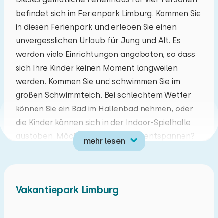
befindet sich im Ferienpark Limburg. Kommen Sie
Mo
Di
Mi
Do
Fr
Sa
So
in diesen Ferienpark und erleben Sie einen
27
28
29
30
31
01
02
unvergesslichen Urlaub für Jung und Alt. Es
werden viele Einrichtungen angeboten, so dass
03
04
05
06
07
08
09
sich Ihre Kinder keinen Moment langweilen
werden. Kommen Sie und schwimmen Sie im
10
11
12
13
14
15
16
großen Schwimmteich. Bei schlechtem Wetter
können Sie ein Bad im Hallenbad nehmen, oder
17
18
19
20
21
22
23
die Kinder können sich in der Indoor-Spielhalle
austoben. Möchten Sie sich völlig entspannen?
mehr lesen
24
25
26
27
28
29
30
Dann nutzen Sie eines der vielen Wellness-
Angebote. Für einen Snack und ein Getränk
31
01
02
03
04
05
06
müssen Sie den Park nicht verlassen. Sind Sie hier
Vakantiepark Limburg
im Urlaub? Gehen Sie auf Entdeckungsreise und
entdecken Sie das schöne Limburg.