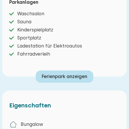
Parkanlagen
die Natur zu erkunden. Wandern oder radeln Sie
durch die weitläufigen Wälder und
Waschsalon
Heidelandschaften, beobachten Sie die Tiere auf
Sauna
den umliegenden Feldern oder besuchen Sie die
Kinderspielplatz
nahegelegenen Dörfer mit ihren charmanten
Sportplatz
Läden und Terrassen. Hier erleben Sie einen
Ladestation für Elektroautos
Urlaub, in dem Weite, Ruhe und Gemeinschaft im
Fahrradverleih
Mittelpunkt stehen – inmitten unberührter
Natur.
Ferienpark anzeigen
Eigenschaften
Bungalow