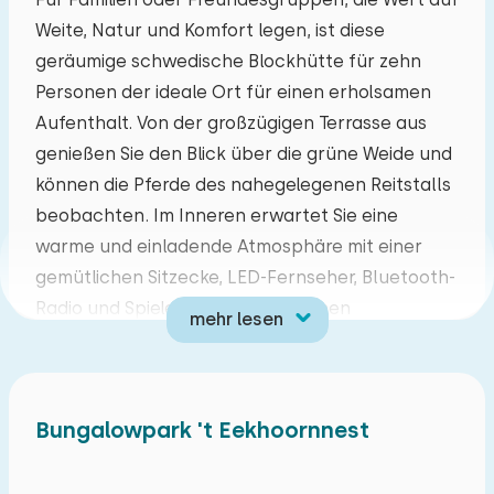
Weite, Natur und Komfort legen, ist diese
Mo
Di
Mi
Do
Fr
Sa
So
geräumige schwedische Blockhütte für zehn
27
28
29
30
31
01
02
Personen der ideale Ort für einen erholsamen
Aufenthalt. Von der großzügigen Terrasse aus
03
04
05
06
07
08
09
genießen Sie den Blick über die grüne Weide und
können die Pferde des nahegelegenen Reitstalls
10
11
12
13
14
15
16
beobachten. Im Inneren erwartet Sie eine
warme und einladende Atmosphäre mit einer
17
18
19
20
21
22
23
gemütlichen Sitzecke, LED-Fernseher, Bluetooth-
Radio und Spielen zum gemeinsamen
mehr lesen
24
25
26
27
28
29
30
Entspannen. Die voll ausgestattete Küche und
der große Esstisch laden zu geselligen
31
01
02
03
04
05
06
Mahlzeiten und angeregten Gesprächen mit
Bungalowpark 't Eekhoornnest
Ihren Begleitern ein.
Die Umgebung bietet zahlreiche Möglichkeiten,