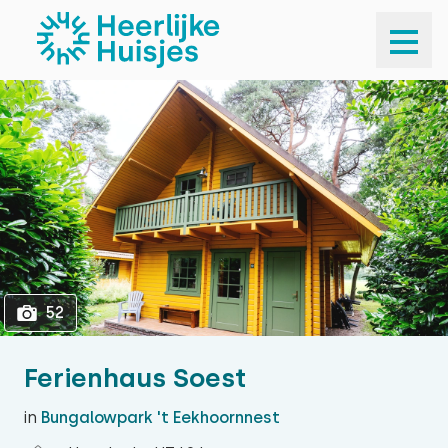
1
52
52
Ferienhaus Soest
in
Bungalowpark 't Eekhoornnest