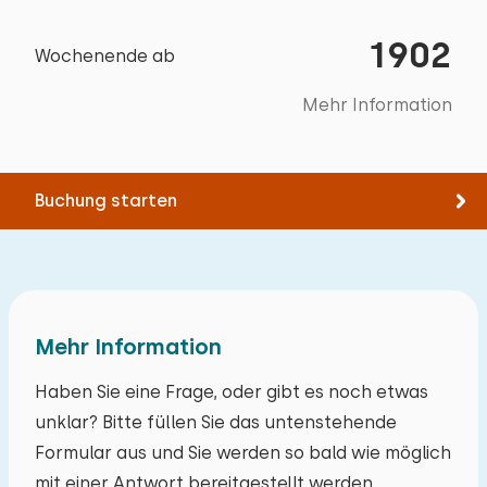
Rad fahren
Bettdecke(n): Einzelbettdecke
Schwimmen
Zielgruppen
1902
Wochenende ab
Bett: Einzel
Padel tennis
Sportvereine
Abmessungen: 80 x 200
Bootfahren
Mehr Information
Studentenvereinigungen
Climbing forest
Bettdecke(n): Einzelbettdecke
Jugendgruppen (bis 25 jahre)
Extras:
Familien
Buchung starten
Platz für Kinderbett
Gruppen von Freunden (bis 30 Jahre)
Gruppen von Freunden (ab 30 Jahre)
Betreuungsgruppen
Geschäftsgruppen
Schlafzimmer
Mehr Information
Haben Sie eine Frage, oder gibt es noch etwas
Boden:
unklar? Bitte füllen Sie das untenstehende
1. Stock
Formular aus und Sie werden so bald wie möglich
mit einer Antwort bereitgestellt werden.
Schlafplätze: 2