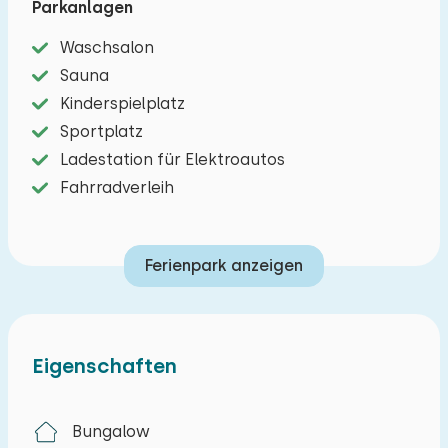
Parkanlagen
Erkunden Sie die Dünen von Soest und den
Waschsalon
Baarnwald, besuchen Sie Schloss Soestdijk oder
Sauna
schlendern Sie durch die charmante Altstadt von
Kinderspielplatz
Amersfoort mit ihren Kanälen und Terrassen. Hier
Sportplatz
erleben Sie einen Urlaub, in dem Ruhe, Natur und
Ladestation für Elektroautos
Geselligkeit harmonisch zusammenwirken.
Fahrradverleih
Ferienpark anzeigen
Eigenschaften
Bungalow