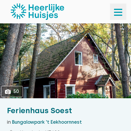
1
50
50
Ferienhaus Soest
in
Bungalowpark 't Eekhoornnest