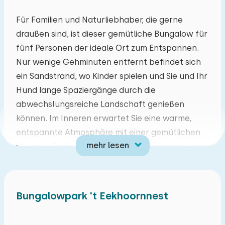
Mo
Di
Mi
Do
Fr
Sa
So
Für Familien und Naturliebhaber, die gerne
draußen sind, ist dieser gemütliche Bungalow für
27
28
29
30
31
01
02
fünf Personen der ideale Ort zum Entspannen.
Nur wenige Gehminuten entfernt befindet sich
03
04
05
06
07
08
09
ein Sandstrand, wo Kinder spielen und Sie und Ihr
Hund lange Spaziergänge durch die
10
11
12
13
14
15
16
abwechslungsreiche Landschaft genießen
können. Im Inneren erwartet Sie eine warme,
17
18
19
20
21
22
23
entspannte Atmosphäre mit einer gemütlichen
mehr lesen
Sitzecke, Spielen und Büchern für gemeinsame
24
25
26
27
28
29
30
Momente. Dank der kompletten Ausstattung
erleben Sie den Komfort von Zuhause inmitten
31
01
02
03
04
05
06
der Natur.
Bungalowpark 't Eekhoornnest
Die Region um Soest bietet vielfältige
Möglichkeiten für Gruppen jeder Größe.