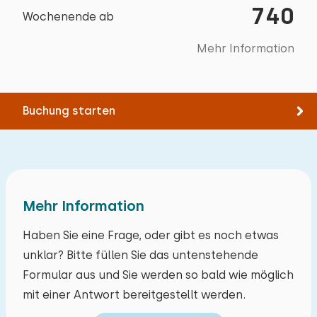
Rad fahren
Feuerwerk frei
740
Wochenende ab
Schwimmen
Bett: Einzel
Padel tennis
Mehr Information
Abmessungen: 80 x 200
Bootfahren
Bettdecke(n): Einzelbettdecke
Climbing forest
Buchung starten
Mehr Information
Haben Sie eine Frage, oder gibt es noch etwas
unklar? Bitte füllen Sie das untenstehende
Formular aus und Sie werden so bald wie möglich
mit einer Antwort bereitgestellt werden.