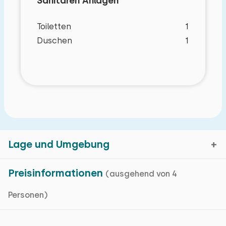
Sanitären Anlagen
Toiletten
1
Duschen
1
Lage und Umgebung
Preisinformationen
(ausgehend von 4
Eigenschaften
Personen)
Sint Nicolaasga, Friesland
Kartenanzeige