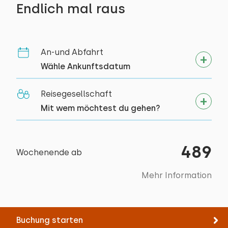
Draußen
Meer
40,3 km
Endlich mal raus
Garten
Aktivitäten in der
Mit Terrasse
Umgebung
An-und Abfahrt
Gartenmöbel
Wähle Ankunftsdatum
Kanu fahren
Reiten
Reisegesellschaft
Segeln
Mit wem möchtest du gehen?
Spazieren
Rad fahren
Tennis
489
Wochenende ab
Schwimmen
Suppe
Mehr Information
Buchung starten