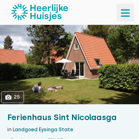
1
25
25
Ferienhaus Sint Nicolaasga
in
Landgoed Eysinga State