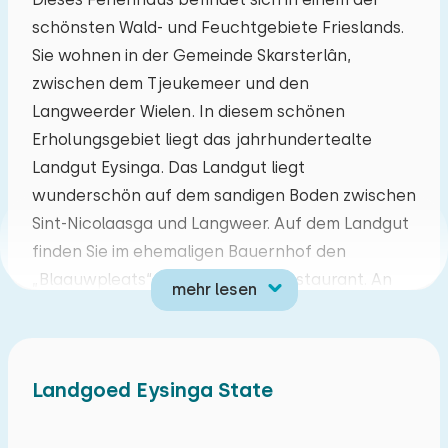
schönsten Wald- und Feuchtgebiete Frieslands.
Mo
Di
Mi
Do
Fr
Sa
So
Sie wohnen in der Gemeinde Skarsterlân,
27
28
29
30
31
01
02
zwischen dem Tjeukemeer und den
Langweerder Wielen. In diesem schönen
03
04
05
06
07
08
09
Erholungsgebiet liegt das jahrhundertealte
Landgut Eysinga. Das Landgut liegt
10
11
12
13
14
15
16
wunderschön auf dem sandigen Boden zwischen
Sint-Nicolaasga und Langweer. Auf dem Landgut
17
18
19
20
21
22
23
finden Sie im ehemaligen Bauernhof den
„Blaauwpleats“, ein attraktives Restaurant. An
mehr lesen
24
25
26
27
28
29
30
der Rezeption erhalten Sie alle Informationen
über die vielen Freizeitmöglichkeiten in der
31
01
02
03
04
05
06
Umgebung. Das Landgut selbst liegt mitten im
Landgoed Eysinga State
Wald, aber auch an offenen Wasserwegen. An
einigen Häusern im Park können Sie sogar Ihr
eigenes Boot festmachen.