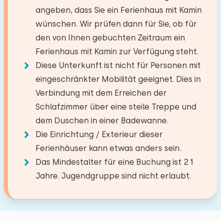
−
+
Anzahl der Erwachsene
für einen herrlichen Tag an der frischen Luft.
angeben, dass Sie ein Ferienhaus mit Kamin
TV
wünschen. Wir prüfen dann für Sie, ob für
Niederländische Fernsehsender
−
+
Abstände
den von Ihnen gebuchten Zeitraum ein
Anzahl der Kinder
Feuerplatz
Ferienhaus mit Kamin zur Verfügung steht.
Strand (am Meer)
46,2 km
Diese Unterkunft ist nicht für Personen mit
−
+
Anzahl der Babys
See
1,0 km
Küche
eingeschränkter Mobilität geeignet. Dies in
Supermarkt
3,0 km
Verbindung mit dem Erreichen der
Backofen
Restaurant
0,5 km
Anzahl der Haustiere
Nicht erlaubt
Schlafzimmer über eine steile Treppe und
Dorf/Stadtzentrum
Kombi Backofen/Mikrowelle
3,0 km
dem Duschen in einer Badewanne.
Wald
0,2 km
Mikrowelle
Die Einrichtung / Exterieur dieser
Freizeitsee
5,9 km
Geschirrspüler
Ferienhäuser kann etwas anders sein.
Löschen
Verwenden
Angelgewässer
3,8 km
Kühlschrank
Das Mindestalter für eine Buchung ist 21
Golfplatz
1,4 km
Filter Kaffeemaschine
Jahre. Jugendgruppe sind nicht erlaubt.
Nationalpark
35,4 km
Wasserkocher
Zugbahnhof
16,5 km
Bushaltestelle
1,0 km