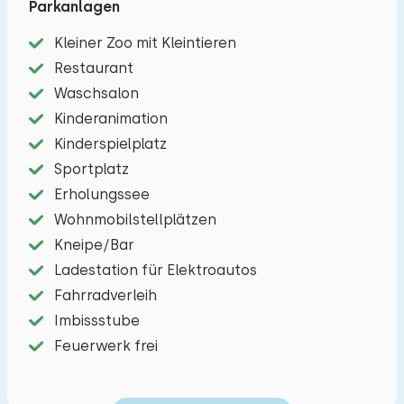
Parkanlagen
Diese Vier-Personen-Ferienhäuser sind ruhig am
Kleiner Zoo mit Kleintieren
Rande des Parks gelegen. Die Häuser haben
Restaurant
einen großen, sonnigen Garten. Das Ferienhaus
Waschsalon
besteht aus einem Eingang/Flur mit
Kinderanimation
Waschmaschine und Trockner, einem sonnigen
Kinderspielplatz
Wohnzimmer mit Flachbildfernseher, Radio,
Sportplatz
CD/DVD-Player und Kamin. Eine Schiebetür führt
Erholungssee
auf die Terrasse und in den Garten. Die offene
Wohnmobilstellplätzen
Küche ist komplett ausgestattet und verfügt
Kneipe/Bar
über eine Kombimikrowelle, einen Kühlschrank,
Ladestation für Elektroautos
eine Filterkaffeemaschine und einen
Fahrradverleih
Geschirrspüler.
Imbissstube
Feuerwerk frei
Das Badezimmer hat eine Toilette, ein
Waschbecken und eine begehbare Dusche