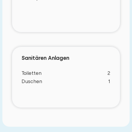
Badewanne.
Die Schlafzimmer sind alle groß genug, um ein
zusätzliches Einzelbett unterzubringen.
Zwei große Terrassen sorgen für pure Erholung
und jede Menge Grillvergnügen.
Sanitären Anlagen
Toiletten
2
Duschen
1