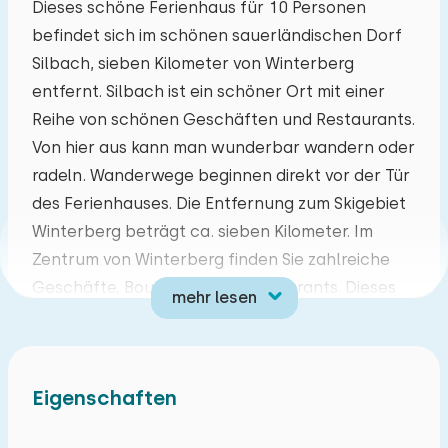
Dieses schöne Ferienhaus für 10 Personen
befindet sich im schönen sauerländischen Dorf
Mo
Di
Mi
Do
Fr
Sa
So
Silbach, sieben Kilometer von Winterberg
27
28
29
30
31
01
02
entfernt. Silbach ist ein schöner Ort mit einer
Reihe von schönen Geschäften und Restaurants.
03
04
05
06
07
08
09
Von hier aus kann man wunderbar wandern oder
radeln. Wanderwege beginnen direkt vor der Tür
10
11
12
13
14
15
16
des Ferienhauses. Die Entfernung zum Skigebiet
Winterberg beträgt ca. sieben Kilometer. Im
17
18
19
20
21
22
23
Zentrum von Winterberg finden Sie zahlreiche
Geschäfte, Boutiquen und Restaurants. Dieses
mehr lesen
24
25
26
27
28
29
30
super schöne Ferienhaus ist ein idealer
Ausgangspunkt, um das Sauerland im Sommer
31
01
02
03
04
05
06
aber auch im Winter zu entdecken oder um ein
Eigenschaften
wunderschönes Wochenende oder eine Woche
lang Ski zu fahren. Die Unterkunft grenzt an ein