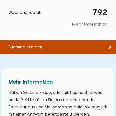
Erwachsene + 3 Kleinkindern. In der
Mit Terrasse
Beschreibung wird nicht gesagt, dass die untere
Gartenmöbel
792
Wochenende ab
Wohnung dauerhaft vermietet ist. Die Wohnung
Grill
war nicht gut gereinigt, obere Etage schwarze
Mehr Information
Hundehaare, der Teppich im Wohnzimmer voller
Zielgruppen
Krümel, Schuhschrank defekt, nicht an Wand
Studentenvereinigungen
fixiert. Spülmaschine defekt. Garten
Buchung starten
ungepflegt.
Jugendgruppen (bis 25 jahre)
Alle Bewertungen
Mehr Information
Haben Sie eine Frage, oder gibt es noch etwas
unklar? Bitte füllen Sie das untenstehende
Formular aus und Sie werden so bald wie möglich
mit einer Antwort bereitgestellt werden.