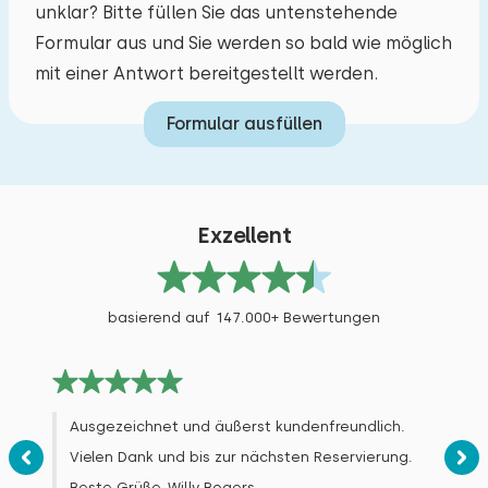
Rad fahren
stark beeinträchtigt wurden. Matratzen sind
unklar? Bitte füllen Sie das untenstehende
Tennis
natürlich eine sehr individuelle Angelegenheit.
Zugänglichkeit
Formular aus und Sie werden so bald wie möglich
Schwimmen
mit einer Antwort bereitgestellt werden.
Parkplatz an der Unterkunft
Formular ausfüllen
Juli 2026
9,0
Brigitte Joya Schmitz
Exzellent
Alle Bewertungen
basierend auf 147.000+ Bewertungen
Ausgezeichnet und äußerst kundenfreundlich.
Vielen Dank und bis zur nächsten Reservierung.
Beste Grüße, Willy Bogers.