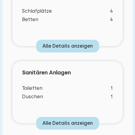
Radfahrer und Wanderer: Windmühlen, Hofläden,
Schlafplätze
4
Käsereien und wunderschöne Gärten laden zum
Betten
4
Erkunden ein.
Alle Details anzeigen
Sanitären Anlagen
Toiletten
1
Duschen
1
Alle Details anzeigen