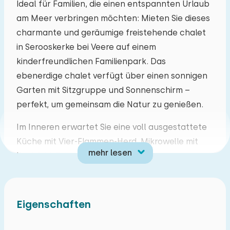
Ideal für Familien, die einen entspannten Urlaub
am Meer verbringen möchten: Mieten Sie dieses
Mo
Di
Mi
Do
Fr
Sa
So
charmante und geräumige freistehende chalet
27
28
29
30
31
01
02
in Serooskerke bei Veere auf einem
kinderfreundlichen Familienpark. Das
03
04
05
06
07
08
09
ebenerdige chalet verfügt über einen sonnigen
Garten mit Sitzgruppe und Sonnenschirm –
10
11
12
13
14
15
16
perfekt, um gemeinsam die Natur zu genießen.
Im Inneren erwartet Sie eine voll ausgestattete
17
18
19
20
21
22
23
Küche mit Vier-Flammen-Herd, Mikrowelle mit
mehr lesen
Kochfeld, Filterkaffeemaschine, Geschirrspüler
24
25
26
27
28
29
30
und Wasserkocher. Das Wohnzimmer ist
gemütlich eingerichtet und verfügt über eine
31
01
02
03
04
05
06
Sitzecke, einen Essbereich, Fernseher, CD-Player
Eigenschaften
und Radio. Es gibt zwei Schlafzimmer: beiden mit
zwei Einzelbetten. Das Badezimmer ist mit