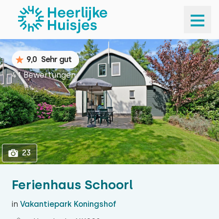
1
23
9,0
Sehr gut
41 Bewertungen
23
Ferienhaus Schoorl
in
Vakantiepark Koningshof