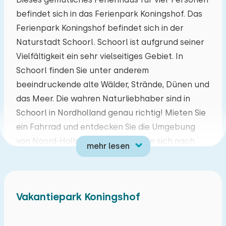
befindet sich in das Ferienpark Koningshof. Das
Mo
Di
Mi
Do
Fr
Sa
So
Ferienpark Koningshof befindet sich in der
27
28
29
30
31
01
02
Naturstadt Schoorl. Schoorl ist aufgrund seiner
Vielfältigkeit ein sehr vielseitiges Gebiet. In
03
04
05
06
07
08
09
Schoorl finden Sie unter anderem
beeindruckende alte Wälder, Strände, Dünen und
10
11
12
13
14
15
16
das Meer. Die wahren Naturliebhaber sind in
Schoorl in Nordholland genau richtig! Mieten Sie
17
18
19
20
21
22
23
ein Fahrrad und entdecken Sie die Umgebung
von Noord-Holland. Entspannen Sie sich nach
mehr lesen
24
25
26
27
28
29
30
einem langen Spaziergang am Strand und durch
die Dünen in Ihrem eigenen Ferienhaus!
31
01
02
03
04
05
06
Gemütlich eingerichtetes Wohnzimmer mit
Vakantiepark Koningshof
Loungesofas, Flachbildfernseher,
Fußbodenheizung und kostenfreiem WLAN. Die