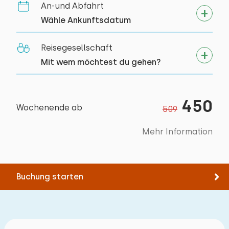
Abmessungen: 80 x 200
An-und Abfahrt
Alle Bewertungen
Bettdecke(n): Einzelbettdecke
Wähle Ankunftsdatum
Reisegesellschaft
Mit wem möchtest du gehen?
450
Wochenende ab
509
Mehr Information
Buchung starten