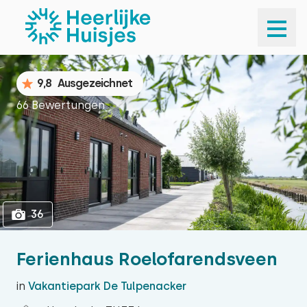
1
36
9,8
Ausgezeichnet
66 Bewertungen
36
Ferienhaus Roelofarendsveen
in
Vakantiepark De Tulpenacker