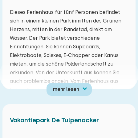
Mo
Di
Mi
Do
Fr
Sa
So
Dieses Ferienhaus für fünf Personen befindet
sich in einem kleinen Park inmitten des Grünen
27
28
29
30
31
01
02
Herzens, mitten in der Randstad, direkt am
Wasser. Der Park bietet verschiedene
03
04
05
06
07
08
09
Einrichtungen. Sie können Supboards,
Elektroboote, Solexes, E-Chopper oder Kanus
10
11
12
13
14
15
16
mieten, um die schöne Polderlandschaft zu
erkunden. Von der Unterkunft aus können Sie
17
18
19
20
21
22
23
auch problemlos angeln. Vom Ferienhaus aus
mehr lesen
haben Sie einen schönen freien Blick und die
24
25
26
27
28
29
30
Lage ist sehr zentral. Sie können das bunte
Treiben in Amsterdam, Leiden oder Den Haag
31
01
02
03
04
05
06
besuchen. Oder möchten Sie den Keukenhof,
Vakantiepark De Tulpenacker
Wassenaar oder Scheveningen besuchen?
Kurzum, von diesem ruhigen Ort aus können Sie