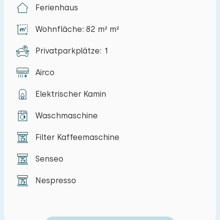
Ferienhaus
machen das Haus besonders familienfreundlich.
Ein Parkplatz steht Ihnen zur Verfügung, und Sie
Wohnfläche: 82 m² m²
können die Einrichtungen des Campingplatzes
nutzen.
Privatparkplätze: 1
Dies ist der ideale Ausgangspunkt, um den
Airco
Strand zu erkunden; man kann zu Fuß ans Meer
Elektrischer Kamin
gelangen. Das Naturschutzgebiet Vroongronden
bietet wunderschöne Wander- und Radwege
Waschmaschine
durch die Natur. Renesse selbst hat kulturell viel
Filter Kaffeemaschine
zu bieten, darunter historische
Sehenswürdigkeiten wie Schloss Moermond und
Senseo
ein charmantes Dorfzentrum mit vielen
Nespresso
Restaurants und Geschäften.