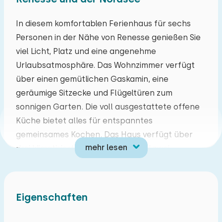
Mo
Di
Mi
Do
Fr
Sa
So
In diesem komfortablen Ferienhaus für sechs
Personen in der Nähe von Renesse genießen Sie
27
28
29
30
31
01
02
viel Licht, Platz und eine angenehme
Urlaubsatmosphäre. Das Wohnzimmer verfügt
03
04
05
06
07
08
09
über einen gemütlichen Gaskamin, eine
geräumige Sitzecke und Flügeltüren zum
10
11
12
13
14
15
16
sonnigen Garten. Die voll ausgestattete offene
Küche bietet alles für entspanntes
17
18
19
20
21
22
23
gemeinsames Kochen. Das Haus verfügt über
mehr lesen
drei klimatisierte Schlafzimmer und zwei
24
25
26
27
28
29
30
Badezimmer, eines davon en suite im
Erdgeschoss. Draußen finden Sie eine
31
01
02
03
04
05
06
überdachte Terrasse mit Lounge-Möbeln,
Eigenschaften
Sonnenliegen und einem praktischen
Gartenhaus. Waschmaschine und Trockner