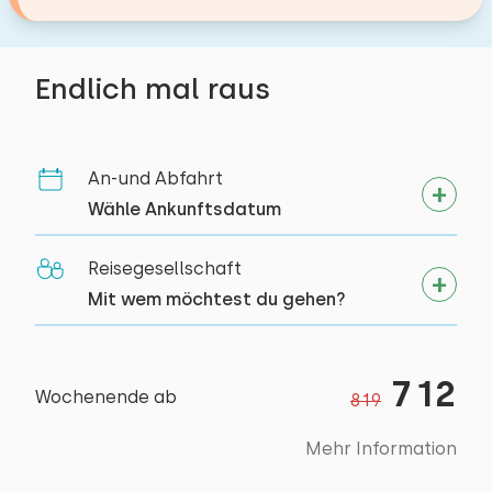
Sonnenschirm
Boden:
1. Stock
Endlich mal raus
Schlafplätze: 2
Bett: Einzel
An-und Abfahrt
Abmessungen: 80 x 200
Wähle Ankunftsdatum
Bettdecke(n): Einzelbettdecke
Reisegesellschaft
Bett: Einzel
Mit wem möchtest du gehen?
Abmessungen: 80 x 200
Bettdecke(n): Einzelbettdecke
712
Wochenende ab
819
Mehr Information