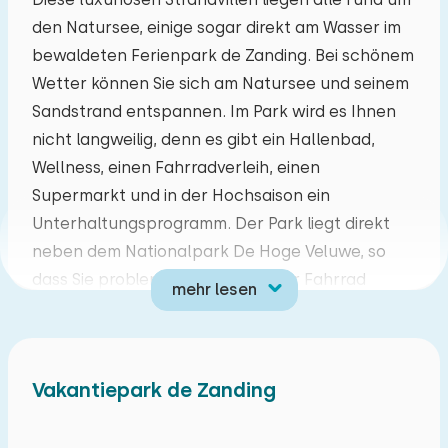
den Natursee, einige sogar direkt am Wasser im
Mo
Di
Mi
Do
Fr
Sa
So
bewaldeten Ferienpark de Zanding. Bei schönem
27
28
29
30
31
01
02
Wetter können Sie sich am Natursee und seinem
Sandstrand entspannen. Im Park wird es Ihnen
03
04
05
06
07
08
09
nicht langweilig, denn es gibt ein Hallenbad,
Wellness, einen Fahrradverleih, einen
10
11
12
13
14
15
16
Supermarkt und in der Hochsaison ein
Unterhaltungsprogramm. Der Park liegt direkt
17
18
19
20
21
22
23
neben dem Nationalpark De Hoge Veluwe, so
dass Sie problemlos wandern oder Fahrrad
mehr lesen
24
25
26
27
28
29
30
fahren können. Tiere können im Apenheul oder
im Burgers' Zoo beobachtet werden. Für mehr
31
01
02
03
04
05
06
Spannung und Action sorgt der Attractiepark
Vakantiepark de Zanding
Julianatoren, ein fantastischer Vergnügungspark
für die ganze Familie.