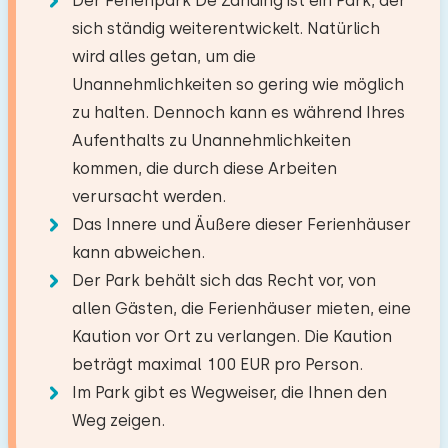
Der Ferienpark De Zanding ist ein Park, der
Restaurant
0,0 km
TV
Boden:
sich ständig weiterentwickelt. Natürlich
Dorf/Stadtzentrum
2,0 km
−
+
Anzahl der Erwachsene
wird alles getan, um die
1. Stock
Wald
1,9 km
Badezimmer
Küche
Unannehmlichkeiten so gering wie möglich
Freizeitsee
0,6 km
−
+
Schlafplätze: 2
Anzahl der Kinder
zu halten. Dennoch kann es während Ihres
Kombi Backofen/Mikrowelle
Angelgewässer
17,2 km
Boden:
Bett: Einzel
Aufenthalts zu Unannehmlichkeiten
Geschirrspüler
Golfplatz
12,1 km
1. Stock
−
+
kommen, die durch diese Arbeiten
Abmessungen: 80 x 200
Anzahl der Babys
Nationalpark
2,4 km
Kühlschrank
verursacht werden.
Bettdecke(n): Einzelbettdecke
Vergnügungspark
25,0 km
Einrichtungen:
Gefrierschrank
Das Innere und Äußere dieser Ferienhäuser
−
+
Zugbahnhof
12,8 km
Anzahl der Haustiere
Waschen-Handbassin
Filter Kaffeemaschine
Bett: Einzel
kann abweichen.
Bushaltestelle
0,5 km
DuschKabine
Wasserkocher
Der Park behält sich das Recht vor, von
Abmessungen: 80 x 200
allen Gästen, die Ferienhäuser mieten, eine
Bettdecke(n): Einzelbettdecke
Aktivitäten in der
Kaution vor Ort zu verlangen. Die Kaution
Draußen
Löschen
Verwenden
Umgebung
beträgt maximal 100 EUR pro Person.
Garten
Toilettenraum
Spazieren
Im Park gibt es Wegweiser, die Ihnen den
Mit Terrasse
Rad fahren
Weg zeigen.
Schlafzimmer
Toiletten:
1
Gartenmöbel
Schwimmen