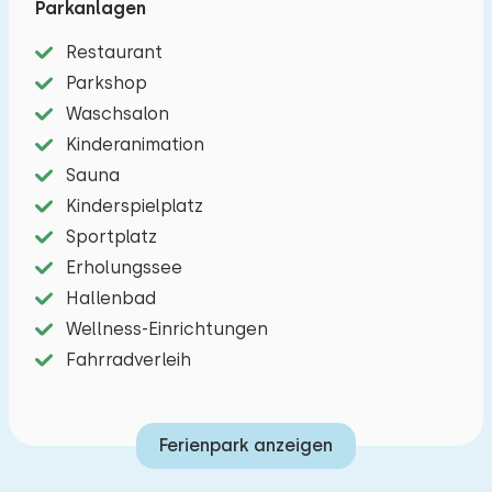
Parkanlagen
Das Wohnzimmer besteht aus einer Ess- und
Sitzecke mit TV. Die offene Küche ist mit einem
Restaurant
Herd, Kühlschrank, Gefrierschrank,
Parkshop
Geschirrspüler, Kombimikrowelle, Wasserkocher
Waschsalon
und Kaffeemaschine ausgestattet. Im
Kinderanimation
Erdgeschoss befindet sich ein Schlafzimmer mit
Sauna
zwei Einzelbetten und das Badezimmer mit einer
Kinderspielplatz
begehbaren Dusche und einem Waschbecken.
Sportplatz
Es gibt eine separate Toilette. In der ersten
Erholungssee
Etage befinden sich zwei weitere Schlafzimmer
Hallenbad
mit zwei Einzelbetten. Die Fenstertüren des
Wellness-Einrichtungen
Wohnzimmers führen in den Garten mit einer
Fahrradverleih
möblierten Terrasse. Es gibt einen Parkplatz für
ein Auto am Ferienunterkunft.
Ferienpark anzeigen
Bevorzugte Buchung (siehe Präferenz):