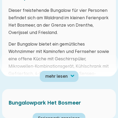
Mo
Di
Mi
Do
Fr
Sa
So
Dieser freistehende Bungalow für vier Personen
befindet sich am Waldrand im kleinen Ferienpark
27
28
29
30
31
01
02
Het Bosmeer, an der Grenze von Drenthe,
Overijssel und Friesland.
03
04
05
06
07
08
09
Der Bungalow bietet ein gemütliches
10
11
12
13
14
15
16
Wohnzimmer mit Kaminofen und Fernseher sowie
eine offene Küche mit Geschirrspüler,
17
18
19
20
21
22
23
Mikrowellen-Kombinationsgerät, Kühlschrank mit
Gefrierfach, 4-Flammen-Gasherd, Senseo-
mehr lesen
24
25
26
27
28
29
30
Kaffeemaschine und Filterkaffeemaschine. Im
Erdgeschoss befinden sich ein Badezimmer mit
31
01
02
03
04
05
06
Badewanne und Dusche (teilweise mit
Bungalowpark Het Bosmeer
begehbare Dusche) sowie ein gemütliches
Alkovenbett (140 x 200 cm), ideal für Kinder. Im
Obergeschoss liegen zwei Schlafzimmer mit je