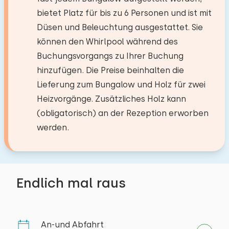
Privatparkplätze: 1
Schlafzimmer
bietet Platz für bis zu 6 Personen und ist mit
Löschen
Verwenden
Garten
Düsen und Beleuchtung ausgestattet. Sie
Boden:
Mit Terrasse
können den Whirlpool während des
1. Stock
Buchungsvorgangs zu Ihrer Buchung
Lounge-set
hinzufügen. Die Preise beinhalten die
Sonnenschirm
Schlafplätze: 2
Lieferung zum Bungalow und Holz für zwei
Bergung
Bett: Einzel
Heizvorgänge. Zusätzliches Holz kann
Abmessungen: 80 x 200
(obligatorisch) an der Rezeption erworben
Zugänglichkeit
werden.
Bettdecke(n): Einzelbettdecke
Min. 1 badkamer op begane grond
Bett: Einzel
Parkplatz an der Unterkunft
Abmessungen: 80 x 200
Endlich mal raus
Bettdecke(n): Einzelbettdecke
Extras:
An-und Abfahrt
Platz für Kinderbett