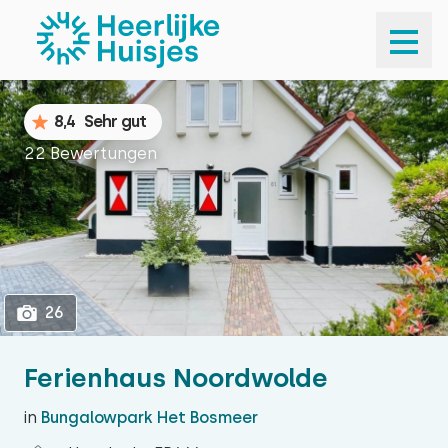
1
26
8,4
Sehr gut
22 Bewertungen
26
Ferienhaus Noordwolde
in
Bungalowpark Het Bosmeer