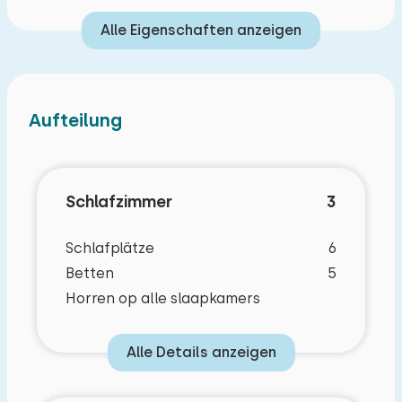
Tischtennisplatte und eine Boulebahn. Fahrräder
Alle Eigenschaften anzeigen
und E-Bikes können an der Rezeption gemietet
werden.
Aufteilung
Schlafzimmer
3
Schlafplätze
6
Betten
5
Horren op alle slaapkamers
Alle Details anzeigen