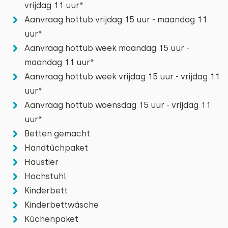
vrijdag 11 uur*
Orchideenhof in Luttelgeest oder das IJsstadion
Juli 2026 (vom Ferienpark)
Aanvraag hottub vrijdag 15 uur - maandag 11
Schlafzimmer
8,2
Thialf.
Natalie v.
uur*
Eigenschaften
Aanvraag hottub week maandag 15 uur -
Boden:
Original anzeigen
maandag 11 uur*
Erdgeschoss
Aanvraag hottub week vrijdag 15 uur - vrijdag 11
Es war ein hübsches Häuschen direkt am Rande
Grundlegende Merkmale
Schlafplätze: 2
uur*
des Parks.
Bungalow
Aanvraag hottub woensdag 15 uur - vrijdag 11
Bett: Boxbed
Auf einem Ferienpark
uur*
Abmessungen: 140 x 200
Einfamilienhaus
Betten gemacht
Bettdecke(n): Einzelbettdecke
Juli 2026
Handtüchpaket
Wohnfläche: 75 m² m²
7,0
Pascal Wiendels
Haustier
Zentralheizung
Hochstuhl
Internet
Original anzeigen
Kinderbett
Schlafzimmer
Energieverbrauch: C
Sanitären Anlagen
Kinderbettwäsche
Wunderbar ruhig. Nur im oder in der Nähe des
Reisegesellschaft
Küchenpaket
Parks: Schwimmbad, Spielplatz, See
Boden: