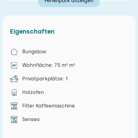
Ferienpark anzeigen
zwei Einzelbetten. Durch die Schiebetüren
gelangt man auf die Terrasse mit Gartenmöbeln
und Blick auf den weitläufigen Garten und den
Eigenschaften
Wald. Zum Bungalow gehören außerdem ein
Steinschuppen und ein privater Parkplatz.
Bungalow
Die Umgebung eignet sich ideal für Wander- und
Radtouren durch drei Nationalparks. Direkt
Wohnfläche: 75 m² m²
neben dem Park befindet sich ein beheiztes
Privatparkplätze: 1
Freibad mit drei Becken, einer Familienrutsche
und einer großen Liegewiese (Mai bis September,
Holzofen
freier Eintritt für Hotelgäste). Das
Filter Kaffeemaschine
Naherholungsgebiet Spokedam mit dem
Spokeplas-See liegt nur 300 Meter entfernt. Der
Senseo
Park bietet unter anderem einen Spielplatz,
einen Streichelzoo, einen Sportplatz, eine