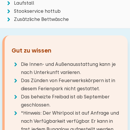
Wohnzimmer
Laufstall
1. Stock
Stookservice hottub
Smart-TV mit Stream-Funktion
Badezimmer
Die maximal zulässige Personenzahl in diesem
Alle Bewertungen
Zusätzliche Bettwäsche
Schlafplätze: 2
Holzofen
Haus beträgt 6.
Sie können zusätzliche Babys
Boden:
Bett: Einzel
mitbringen (2).
Erdgeschoss
Abmessungen: 80 x 200
Küche
Bettdecke(n): Einzelbettdecke
Gut zu wissen
Gas kochfeld
Einrichtungen:
−
+
Anzahl der Erwachsene
Kombi Backofen/Mikrowelle
Waschen-Handbassin
Bett: Einzel
Die Innen- und Außenausstattung kann je
Geschirrspüler
Badewanne
−
+
Abmessungen: 80 x 200
Anzahl der Kinder
nach Unterkunft variieren.
Kühlschrank mit Gefrierfach
Dusche im Bad
Das Zünden von Feuerwerkskörpern ist in
Bettdecke(n): Einzelbettdecke
Filter Kaffeemaschine
diesem Ferienpark nicht gestattet.
−
+
Anzahl der Babys
Extras:
Senseo
Das beheizte Freibad ist ab September
Platz für Kinderbett
geschlossen.
Wasserkocher
−
+
Anzahl der Haustiere
Toilettenraum
*Hinweis: Der Whirlpool ist auf Anfrage und
nach Verfügbarkeit verfügbar. Er kann in
Draußen
Toiletten:
1
fast jedem Bungalow aufgestellt werden,