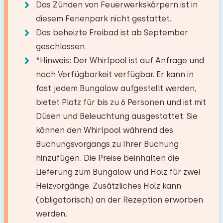
Draußen
Climbing forest
Das Zünden von Feuerwerkskörpern ist in
−
+
Schlafplätze: 2
Anzahl der Haustiere
Toilettenraum
diesem Ferienpark nicht gestattet.
Privatparkplätze: 2
Bett: Einzel
Das beheizte Freibad ist ab September
Garten
Toiletten:
Abmessungen: 80 x 200
1
geschlossen.
Mit Terrasse
Bettdecke(n): Einzelbettdecke
Löschen
Verwenden
*Hinweis: Der Whirlpool ist auf Anfrage und
Gartenmöbel
nach Verfügbarkeit verfügbar. Er kann in
Bett: Einzel
Lounge-set
fast jedem Bungalow aufgestellt werden,
Abmessungen: 80 x 200
Sonnenschirm
bietet Platz für bis zu 6 Personen und ist mit
Bettdecke(n): Einzelbettdecke
Düsen und Beleuchtung ausgestattet. Sie
können den Whirlpool während des
Wellness-Einrichtungen
Extras:
Buchungsvorgangs zu Ihrer Buchung
Badewanne mit Sprudelfunktion
Platz für Kinderbett
hinzufügen. Die Preise beinhalten die
Lieferung zum Bungalow und Holz für zwei
Zugänglichkeit
Heizvorgänge. Zusätzliches Holz kann
(obligatorisch) an der Rezeption erworben
Min. 1 badkamer op begane grond
werden.
Parkplatz an der Unterkunft