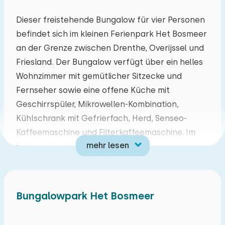
Mo
Di
Mi
Do
Fr
Sa
So
Dieser freistehende Bungalow für vier Personen
befindet sich im kleinen Ferienpark Het Bosmeer
27
28
29
30
31
01
02
an der Grenze zwischen Drenthe, Overijssel und
Friesland. Der Bungalow verfügt über ein helles
03
04
05
06
07
08
09
Wohnzimmer mit gemütlicher Sitzecke und
Fernseher sowie eine offene Küche mit
10
11
12
13
14
15
16
Geschirrspüler, Mikrowellen-Kombination,
Kühlschrank mit Gefrierfach, Herd, Senseo-
17
18
19
20
21
22
23
Kaffeemaschine und Filterkaffeemaschine. Im
mehr lesen
Erdgeschoss befinden sich ein Badezimmer mit
24
25
26
27
28
29
30
Dusche, Waschbecken, WC und Whirlpool-
Badewanne, ein separates WC und ein Flur. Im
31
01
02
03
04
05
06
Obergeschoss befinden sich zwei Schlafzimmer:
Bungalowpark Het Bosmeer
eines mit Doppelbett und Waschbecken und
eines mit zwei Einzelbetten.