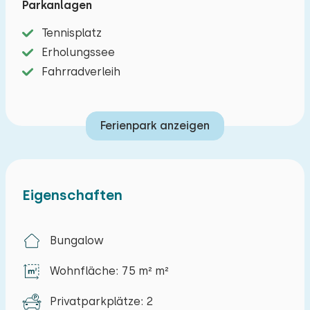
Parkanlagen
Durch die Schiebetüren gelangt man auf die
Tennisplatz
Terrasse mit Gartenmöbeln, einem überdachten
Erholungssee
Sitzbereich und Blick auf den weitläufigen
Fahrradverleih
Garten. Zwei Parkplätze stehen am Bungalow
zur Verfügung.
Ferienpark anzeigen
Die Umgebung eignet sich ideal für Wander- und
Radtouren durch drei Nationalparks. Direkt
neben dem Park befindet sich ein beheiztes
Freibad mit drei Becken, einer Familienrutsche
Eigenschaften
und einer Liegewiese (Eintritt frei von Mai bis
September). Das Naherholungsgebiet
Bungalow
Spokedam mit dem Spokeplas ist nur 300 Meter
entfernt. Auf dem Parkgelände finden Sie einen
Wohnfläche: 75 m² m²
Spielplatz, einen Streichelzoo, einen Sportplatz,
eine Tischtennisplatte und eine Boulebahn.
Privatparkplätze: 2