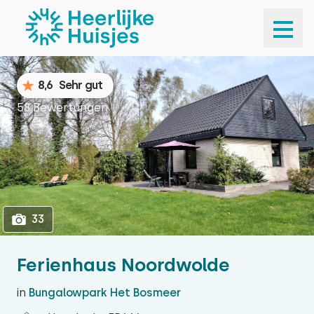
1
33
8,6
Sehr gut
58 Bewertungen
33
Ferienhaus Noordwolde
in
Bungalowpark Het Bosmeer