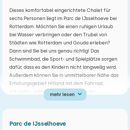
August 2026
Dieses komfortabel eingerichtete Chalet für
sechs Personen liegt im Parc de IJsselhoeve bei
Mo
Di
Mi
Do
Fr
Sa
So
Rotterdam. Möchten Sie einen ruhigen Urlaub
27
28
29
30
31
01
02
bei Wasser verbringen oder den Trubel von
Städten wie Rotterdam und Gouda erleben?
03
04
05
06
07
08
09
Dann sind Sie bei uns genau richtig! Das
Schwimmbad, die Sport- und Spielplätze sorgen
10
11
12
13
14
15
16
dafür, dass es den Kindern nicht langweilig wird.
Außerdem können Sie in unmittelbarer Nähe das
17
18
19
20
21
22
23
Erholungsgebiet Hitland mit dem Fahrrad
erkunden, wandern oder reiten. In der
mehr lesen
24
25
26
27
28
29
30
Umgebung gibt es auch viele
Ausflugsmöglichkeiten, wie den Blijdorp Zoo, den
31
01
02
03
04
05
06
Madurodam und viele Museen.
Parc de IJsselhoeve
Das Wohnzimmer verfügt über einen Sitz- und