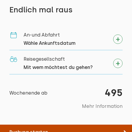
Kanu fahren
Gartenmöbel
Schlafplätze: 2
Endlich mal raus
Reiten
Bett: Etagenbett
Spazieren
Zugänglichkeit
Rad fahren
Bett: Etagenbett
Vollständig im Erdgeschoss
An-und Abfahrt
Schwimmen
Wähle Ankunftsdatum
Museum
Extras:
Platz für Kinderbett
Reisegesellschaft
Mit wem möchtest du gehen?
495
Wochenende ab
Mehr Information