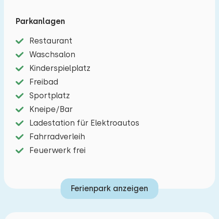
Essbereich mit TV und kostenlosem WLAN. Die
Parkanlagen
angrenzende Küche verfügt über einen 4-
Flammen-Herd, einen Geschirrspüler, eine Kühl-
Restaurant
Gefrier-Kombination, eine Mikrowelle und eine
Waschsalon
Nespresso-Maschine. Es gibt drei Schlafzimmer:
Kinderspielplatz
ein Schlafzimmer mit zwei Einzelbetten, ein
Freibad
Schlafzimmer mit einem Einzelbett und ein
Sportplatz
Schlafzimmer mit einem Einzelbett und einem
Kneipe/Bar
Etagenbett.Im Badezimmer finden Sie die
Ladestation für Elektroautos
Dusche, das Waschbecken und die Toilette.
Fahrradverleih
Draußen gibt es eine Terrasse mit Gartenmöbeln
Feuerwerk frei
und einen Parkplatz für ein Auto.
Ferienpark anzeigen