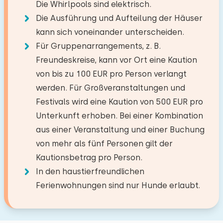
Küche
Die Whirlpools sind elektrisch.
−
+
Boden:
Erdgeschoss
Supermarkt
3,0 km
Anzahl der Erwachsene
Die Ausführung und Aufteilung der Häuser
Backofen
Restaurant
0,2 km
Erdgeschoss
kann sich voneinander unterscheiden.
Schlafplätze: 2
Kombi Backofen/Mikrowelle
Dorf/Stadtzentrum
2,0 km
−
+
Anzahl der Kinder
Für Gruppenarrangements, z. B.
Einrichtungen:
Bett: Einzel
Wald
0,1 km
Mikrowelle
Freundeskreise, kann vor Ort eine Kaution
Waschen-Handbassin
Freizeitsee
0,1 km
Geschirrspüler
−
+
Bett: Einzel
von bis zu 100 EUR pro Person verlangt
Anzahl der Babys
Angelgewässer
0,1 km
Toilet
Kühlschrank
werden. Für Großveranstaltungen und
Golfplatz
3,4 km
Extras:
Ebenerdige Dusche
Kühlschrank mit Gefrierfach
Festivals wird eine Kaution von 500 EUR pro
−
+
Anzahl der Haustiere
Nationalpark
38,0 km
Platz für Kinderbett
Unterkunft erhoben. Bei einer Kombination
Gefrierschrank
Vergnügungspark
38,4 km
aus einer Veranstaltung und einer Buchung
Nespresso
Zugbahnhof
2,3 km
von mehr als fünf Personen gilt der
Wasserkocher
Bushaltestelle
2,0 km
Löschen
Verwenden
Kautionsbetrag pro Person.
Meer
48,6 km
Toaster
Schlafzimmer
In den haustierfreundlichen
Ferienwohnungen sind nur Hunde erlaubt.
Aktivitäten in der
Boden:
Draußen
Umgebung
Erdgeschoss
Mit Terrasse