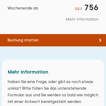
Erdgeschoss
Fahrradschuppen
756
Wochenende ab
921
Bergung
Schlafplätze: 2
Kinderspielplatz
Mehr Information
Bett: Etagenbett
Trampolin
Bettdecke(n): Einzelbettdecke
Extras:
Buchung starten
Wellness-Einrichtungen
Platz für Kinderbett
Außensauna
Mehr Information
Haben Sie eine Frage, oder gibt es noch etwas
unklar? Bitte füllen Sie das untenstehende
Formular aus und Sie werden so bald wie möglich
mit einer Antwort bereitgestellt werden.