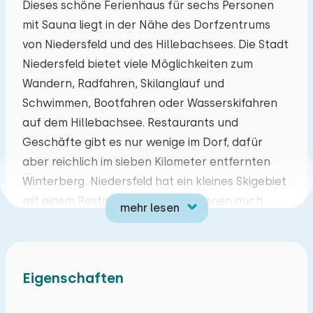
Dieses schöne Ferienhaus für sechs Personen
mit Sauna liegt in der Nähe des Dorfzentrums
Mo
Di
Mi
Do
Fr
Sa
So
von Niedersfeld und des Hillebachsees. Die Stadt
27
28
29
30
31
01
02
Niedersfeld bietet viele Möglichkeiten zum
Wandern, Radfahren, Skilanglauf und
03
04
05
06
07
08
09
Schwimmen, Bootfahren oder Wasserskifahren
auf dem Hillebachsee. Restaurants und
10
11
12
13
14
15
16
Geschäfte gibt es nur wenige im Dorf, dafür
aber reichlich im sieben Kilometer entfernten
17
18
19
20
21
22
23
Winterberg. Niedersfeld hat ein kleines Skigebiet
mit einem Restaurant, aber Sie können auch
mehr lesen
24
25
26
27
28
29
30
einen kostenlosen Bus zum Skiliftkarussell in
Winterberg nehmen.
31
01
02
03
04
05
06
Gemütlich eingerichtetes Wohnzimmer mit
Eigenschaften
Smart-TV. Vom Wohnzimmer aus können Sie auf
die Terrasse gehen. Es gibt eine geräumige