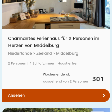
Schwimmbad
1
Eingezäunter Garten
70
Haustierfrei
224
Fahrradschuppen
105
Charmantes Ferienhaus für 2 Personen im
Ladestation Auto
40
Herzen von MIddelburg
Niederlande > Zeeland > Middelburg
Budget
2 Personen | 1 Schlafzimmer | Haustierfrei
Wochenende ab
301
ausgehend von 2 Personen
€ 0 — € 1000+
Ansehen
Mindestanzahl