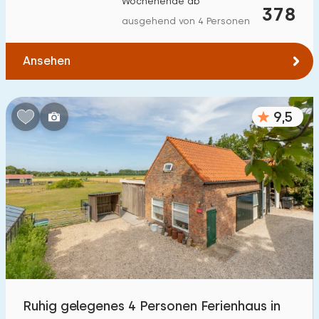
Wochenende ab
378
Zum Wald
:
(max. km)
ausgehend von 4 Personen
1
2
5
10
20
Ansehen
Zum Wasser
:
(max. km)
9,5
1
2
5
10
20
Zu öffentlichen Verkehrsmitteln
:
(max. km)
0,2
0,5
1
2
5
Unterkunft
Nicht im Ferienpark
242
Im Ferienpark
Ruhig gelegenes 4 Personen Ferienhaus in
77