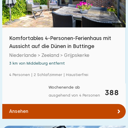
Freibad
1
Kinderanimation
4
Kindereinrichtungen im Park
7
Komfortables 4-Personen-Ferienhaus mit
Aussicht auf die Dünen in Buttinge
Zugänglichkeit
Niederlande > Zeeland > Grijpskerke
Eingeschränkte Mobilität
16
3 km von Middelburg entfernt
Rollstuhlgerecht
1
4 Personen | 2 Schlafzimmer | Haustierfrei
Hilfsmittel
4
Wochenende ab
388
ausgehend von 4 Personen
Ansehen