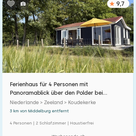
9,7
Schlafzimmern:
1
2
3
4
5
Badezimmer:
1
2
3
4
5
Entfernungen
Ferienhaus für 4 Personen mit
Von Middelburg
:
(max. km)
Panoramablick über den Polder bei
1
5
10
20
30
Koudekerke
Niederlande > Zeeland > Koudekerke
3 km von Middelburg entfernt
Zum Meer
:
(max. km)
4 Personen | 2 Schlafzimmer | Haustierfrei
1
2
5
10
20