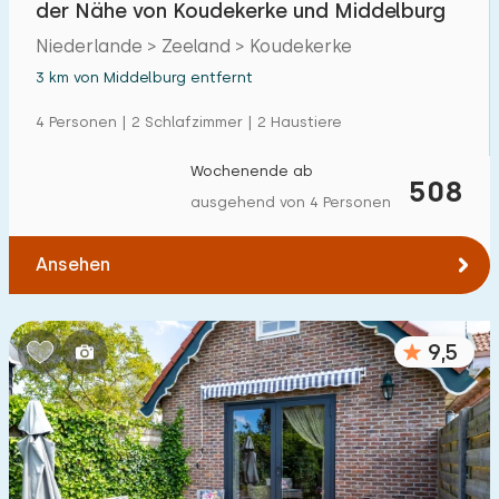
der Nähe von Koudekerke und Middelburg
Einfamilienhaus
130
Niederlande > Zeeland > Koudekerke
Ferienbauernhof
9
3 km von Middelburg entfernt
Villa
14
4 Personen | 2 Schlafzimmer | 2 Haustiere
Ferienwohnung
101
Wochenende ab
508
Tiny house
8
ausgehend von 4 Personen
Hausboot
0
Ansehen
Kinderfreundlich
9,5
Kindermöbel
167
Eingezäunter Garten
70
Spielgeräte im Garten
93
Hallenbad
0