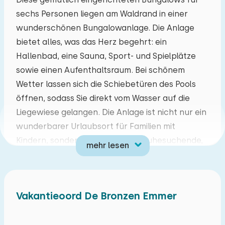
sechs Personen liegen am Waldrand in einer
Mo
Di
Mi
Do
Fr
Sa
So
wunderschönen Bungalowanlage. Die Anlage
27
28
29
30
31
01
02
bietet alles, was das Herz begehrt: ein
Hallenbad, eine Sauna, Sport- und Spielplätze
03
04
05
06
07
08
09
sowie einen Aufenthaltsraum. Bei schönem
Wetter lassen sich die Schiebetüren des Pools
10
11
12
13
14
15
16
öffnen, sodass Sie direkt vom Wasser auf die
Liegewiese gelangen. Die Anlage ist nicht nur ein
17
18
19
20
21
22
23
wunderbarer Urlaubsort für Familien mit
Kindern, sondern auch ideal für Ruhesuchende,
mehr lesen
24
25
26
27
28
29
30
Radfahrer und Wanderer. Dank der Lage am
Waldrand können Sie die herrliche Umgebung
31
01
02
03
04
05
06
direkt mit dem Fahrrad oder zu Fuß erkunden.
Vakantieoord De Bronzen Emmer
Neben der wunderschönen Natur hat Drenthe
noch viel mehr zu bieten, wie zum Beispiel
Freizeitparks und Museen.