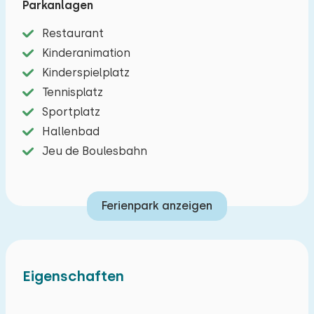
Parkanlagen
Dieser Bungalow für sechs Personen ist
Restaurant
praktisch eingerichtet und verfügt über ein
Kinderanimation
Wohnzimmer mit Radio/CD-Player, Fernseher
Kinderspielplatz
sowie Sitz- und Essbereich. Die offene Küche mit
Tennisplatz
Bar ist komplett ausgestattet, um köstliche
Sportplatz
Mahlzeiten zuzubereiten. Sie umfasst einen
Hallenbad
Kühlschrank mit Gefrierfach, eine Mikrowelle,
Jeu de Boulesbahn
eine Filterkaffeemaschine, einen Wasserkocher
und einen Geschirrspüler. Es gibt ein
Ferienpark anzeigen
Schlafzimmer mit Doppelbett und zwei weitere
Schlafzimmer mit jeweils einem Etagenbett. Das
Badezimmer ist mit Dusche, Waschbecken und
WC ausgestattet. Alle Bungalows verfügen über
Eigenschaften
eine nach Süden ausgerichtete Veranda mit
Gartenmöbeln und einen großzügigen Garten.