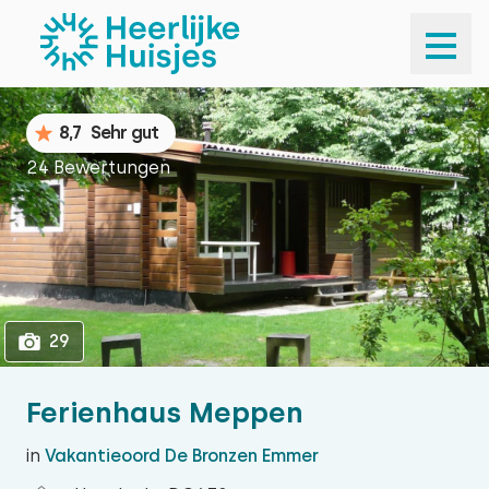
1
29
8,7
Sehr gut
24 Bewertungen
29
Ferienhaus Meppen
in
Vakantieoord De Bronzen Emmer