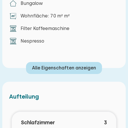
Bungalow
Ein Parkplatz steht am Bungalow zur Verfügung.
Wohnfläche: 70 m² m²
Bevorzugte Buchung (gegen Gebühr)
Filter Kaffeemaschine
Haustierfrei
Nespresso
Alle Eigenschaften anzeigen
Aufteilung
Schlafzimmer
3