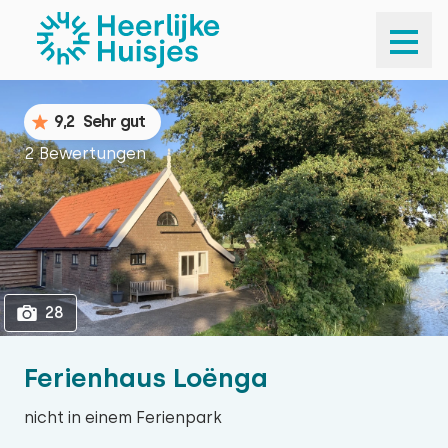
1
28
9,2
Sehr gut
2 Bewertungen
28
Ferienhaus Loënga
nicht in einem Ferienpark