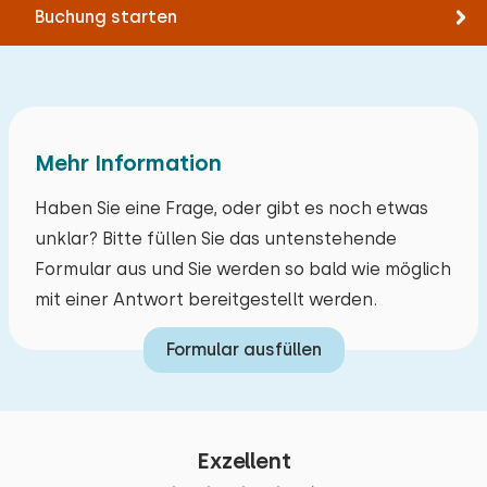
Gartenmöbel
Buchung starten
Squash
Bett: Einzel
Terrassenüberdachung
Suppe
Abmessungen: 90 x 200
Ladestation für Elektroautos
Padel tennis
Bettdecke(n): Einzelbettdecke
Ladestation für Elektrofahrräder
Museum
Feuerwerk frei
Bootfahren
Extras:
Mehr Information
Platz für Kinderbett
Zugänglichkeit
Haben Sie eine Frage, oder gibt es noch etwas
unklar? Bitte füllen Sie das untenstehende
Mind. 1 Schlafzimmer im Erdgeschoss
Formular aus und Sie werden so bald wie möglich
Min. 1 badkamer op begane grond
mit einer Antwort bereitgestellt werden.
Parkplatz an der Unterkunft
Formular ausfüllen
Exzellent