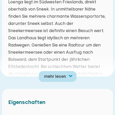
Loenga liegt im Südwesten Frieslands, direkt
oberhalb von Sneek. In unmittelbarer Nähe
Mo
Di
Mi
Do
Fr
Sa
So
finden Sie mehrere charmante Wassersportorte,
27
28
29
30
31
01
02
darunter Sneek selbst. Auch der
Sneekermeersee ist definitiv einen Besuch wert.
03
04
05
06
07
08
09
Das Landhaus liegt idyllisch an mehreren
Radwegen. Genießen Sie eine Radtour um den
10
11
12
13
14
15
16
Sneekermeersee oder einen Ausflug nach
Bolsward, dem Startpunkt der jährlichen
17
18
19
20
21
22
23
Elfstedentocht. Bei schlechtem Wetter bietet
die Umgebung zahlreiche Freizeitmöglichkeiten.
mehr lesen
24
25
26
27
28
29
30
Beispielsweise das Friesische
Schifffahrtsmuseum in Sneek und das
31
01
02
03
04
05
06
subtropische Schwimmbad in Joure. Weitere
Eigenschaften
Attraktionen in der Nähe sind das Friesische
Schifffahrtsmuseum, Kameleon Terherne und