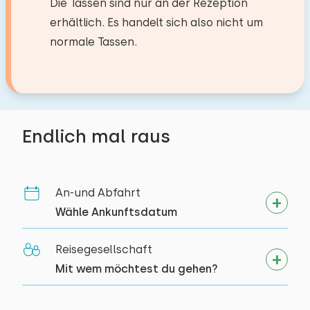
Gartenmöbel
Rad fahren
Die Tassen sind nur an der Rezeption
Schwimmen
erhältlich. Es handelt sich also nicht um
normale Tassen.
Zugänglichkeit
Schlafzimmer
Vollständig im Erdgeschoss
Boden:
Mind. 1 Schlafzimmer im Erdgeschoss
Erdgeschoss
Min. 1 badkamer op begane grond
Endlich mal raus
Parkplatz an der Unterkunft
Schlafplätze: 2
Bett: 80 x 200
Bettdecke(n): Einzelbettdecke
An-und Abfahrt
Wähle Ankunftsdatum
Reisegesellschaft
Mit wem möchtest du gehen?