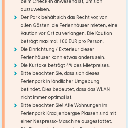
beim Check-in anwesend ist, um sich
Haus beträgt 6.
Sie können zusätzliche Babys
Dorf/Stadtzentrum
6,3 km
Küche
auszuweisen.
mitbringen (2).
Wald
16,6 km
Badezimmer
Backofen
Der Park behält sich das Recht vor, von
Schlafzimmer
Freizeitsee
0,1 km
allen Gästen, die Ferienhäuser mieten, eine
Mikrowelle
−
+
Angelgewässer
14,3 km
Boden:
Anzahl der Erwachsene
Boden:
Kaution vor Ort zu verlangen. Die Kaution
Geschirrspüler
Golfplatz
18,0 km
Erdgeschoss
beträgt maximal 100 EUR pro Person.
Erdgeschoss
Nationalpark
19,2 km
Kühlschrank mit Gefrierfach
−
+
Anzahl der Kinder
Die Einrichtung / Exterieur dieser
Einrichtungen:
Vergnügungspark
47,0 km
Filter Kaffeemaschine
Schlafplätze: 2
Ferienhäuser kann etwas anders sein.
Zugbahnhof
5,9 km
Waschen-Handbassin
Nespresso
−
+
Die Kurtaxe beträgt 4% des Mietpreises.
Bett: Einzel
Anzahl der Babys
Bushaltestelle
5,1 km
Toilet
Wasserkocher
Bitte beachten Sie, dass sich dieses
Abmessungen: 80 x 200
DuschKabine
Ferienpark in ländlicher Umgebung
−
+
Bettdecke(n): Einzelbettdecke
Anzahl der Haustiere
Aktivitäten in der
befindet. Dies bedeutet, dass das WLAN
Draußen
Umgebung
nicht immer optimal ist.
Bett: Einzel
Privatparkplätze: 1
Kanu fahren
Bitte beachten Sie! Alle Wohnungen im
Abmessungen: 80 x 200
Garten
Segeln
Löschen
Verwenden
Ferienpark Kraaijenbergse Plassen sind mit
Bettdecke(n): Einzelbettdecke
Mit Terrasse
Spazieren
einer Nespresso-Maschine ausgestattet.