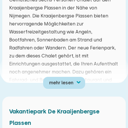
Kraaijenbergse Plassen in der Nähe von
Mo
Di
Mi
Do
Fr
Sa
So
Nijmegen. Die Kraaijenbergse Plassen bieten
27
28
29
30
31
01
02
hervorragende Möglichkeiten zur
Wasserfreizeitgestaltung wie Angeln,
03
04
05
06
07
08
09
Bootfahren, Sonnenbaden am Strand und
Radfahren oder Wandern. Der neue Ferienpark,
10
11
12
13
14
15
16
zu dem dieses Chalet gehört, ist mit
Einrichtungen ausgestattet, die Ihren Aufenthalt
17
18
19
20
21
22
23
noch angenehmer machen. Dazu gehören ein
Fahrrad- und Bootsverleih, ein Restaurant und
mehr lesen
24
25
26
27
28
29
30
ein Animationsteam. Ganz in der Nähe befindet
sich die jahrhundertealte Stadt Nimwegen mit
31
01
02
03
04
05
06
ihrem lebendigen Zentrum. Hier können Sie nach
Vakantiepark De Kraaijenbergse
Herzenslust einkaufen oder einen Drink auf einer
der vielen gemütlichen Terrassen genießen. Die
Plassen
Geschichte dieser schönen Stadt reicht bis in die