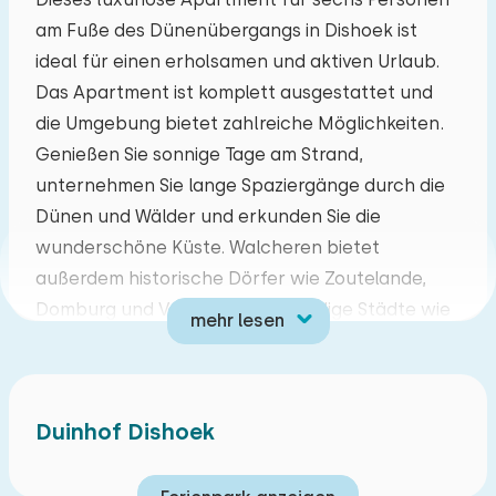
am Fuße des Dünenübergangs in Dishoek ist
Mo
Di
Mi
Do
Fr
Sa
So
ideal für einen erholsamen und aktiven Urlaub.
27
28
29
30
31
01
02
Das Apartment ist komplett ausgestattet und
die Umgebung bietet zahlreiche Möglichkeiten.
03
04
05
06
07
08
09
Genießen Sie sonnige Tage am Strand,
unternehmen Sie lange Spaziergänge durch die
10
11
12
13
14
15
16
Dünen und Wälder und erkunden Sie die
wunderschöne Küste. Walcheren bietet
17
18
19
20
21
22
23
außerdem historische Dörfer wie Zoutelande,
Domburg und Veere sowie lebendige Städte wie
mehr lesen
24
25
26
27
28
29
30
Vlissingen und Middelburg. Außerdem gibt es
verschiedene Ausflugsziele, wie den Deltapark
31
01
02
03
04
05
06
Neeltje Jans und mehrere Museen.
Duinhof Dishoek
Im Erdgeschoss finden Sie ein geräumiges
Wohnzimmer mit Balkon, Gaskamin, Smart-TV