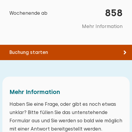
Bettdecke(n): Einzelbettdecke
Wellness-Einrichtungen
858
Wochenende ab
Bett: Einzel
Innensauna
Abmessungen: 90 x 200
Mehr Information
Bettdecke(n): Einzelbettdecke
Extras:
Buchung starten
Platz für Kinderbett
Mehr Information
Haben Sie eine Frage, oder gibt es noch etwas
unklar? Bitte füllen Sie das untenstehende
Formular aus und Sie werden so bald wie möglich
mit einer Antwort bereitgestellt werden.