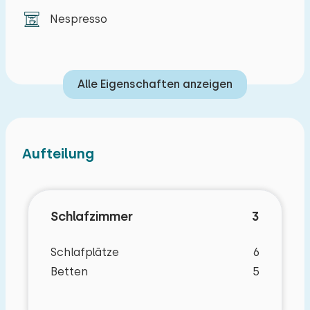
haben Sie Zugang zu einer geräumigen
Nespresso
Dachterrasse mit Gartenmöbeln.
Zur Wohnung gehört ein eigener
Außenabstellraum und ein Parkplatz,
Alle Eigenschaften anzeigen
ausgestattet mit einer Ladestation für
Elektroautos (NewMotion).
Aufteilung
Schlafzimmer
3
Schlafplätze
6
Betten
5