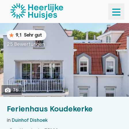
1
76
9,1
Sehr gut
25 Bewertungen
76
Ferienhaus Koudekerke
in
Duinhof Dishoek