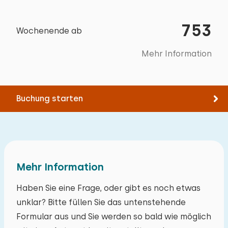
Schlafzimmer
Sportvereine
753
Wochenende ab
Boden:
Studentenvereinigungen
1. Stock
Jugendgruppen (bis 25 jahre)
Mehr Information
Grundschulgruppen
Schlafplätze: 2
Familien
Bett: Einzel
Buchung starten
Gruppen von Freunden (bis 30 Jahre)
Abmessungen: 80 x 200
Gruppen von Freunden (ab 30 Jahre)
Bettdecke(n): Einzelbettdecke
Betreuungsgruppen
Bett: Einzel
Geschäftsgruppen
Abmessungen: 80 x 200
Mehr Information
Bettdecke(n): Einzelbettdecke
Haben Sie eine Frage, oder gibt es noch etwas
unklar? Bitte füllen Sie das untenstehende
Extras:
Formular aus und Sie werden so bald wie möglich
Platz für Kinderbett