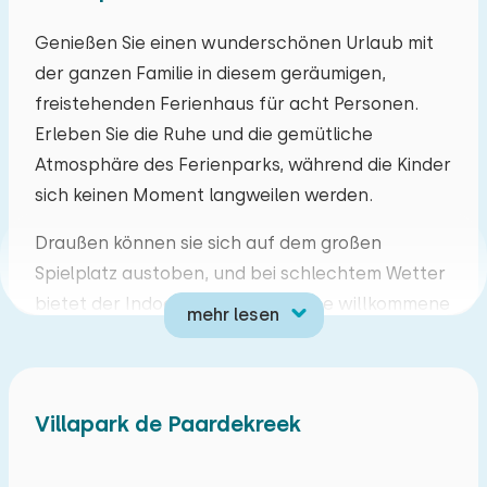
Mo
Di
Mi
Do
Fr
Sa
So
Genießen Sie einen wunderschönen Urlaub mit
der ganzen Familie in diesem geräumigen,
27
28
29
30
31
01
02
freistehenden Ferienhaus für acht Personen.
Erleben Sie die Ruhe und die gemütliche
03
04
05
06
07
08
09
Atmosphäre des Ferienparks, während die Kinder
sich keinen Moment langweilen werden.
10
11
12
13
14
15
16
Draußen können sie sich auf dem großen
17
18
19
20
21
22
23
Spielplatz austoben, und bei schlechtem Wetter
bietet der Indoor-Spielbereich eine willkommene
mehr lesen
24
25
26
27
28
29
30
Abkühlung. Abkühlung gefällig? Dann ab ins
Schwimmbad! Der Park verfügt über zwei
31
01
02
03
04
05
06
Außenbecken: eines speziell für die Kleinen und
Villapark de Paardekreek
ein großes Becken zur allgemeinen Nutzung.
Außerdem gibt es ein Hallenbad, das in ein
wahres Spielparadies verwandelt wurde. Hier