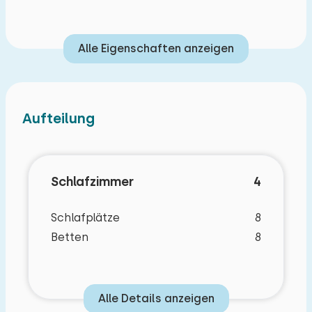
Geschichte der Region, einschließlich des
Nehalennia-Tempels. Kombinieren Sie Ihren
Ausflug mit einer Bootsfahrt, bei der Sie vielleicht
Alle Eigenschaften anzeigen
sogar Robben beobachten können!
Sie betreten das Ferienhaus durch den Flur, in
dem Sie Ihre Mäntel und Schuhe ordentlich
Aufteilung
verstauen können. Vom Flur gelangen Sie in das
helle Wohnzimmer mit großen Fenstern. Die
Sitzecke und der Esstisch bieten ausreichend
Schlafzimmer
4
Platz für acht Personen – perfekt zum
Entspannen, Spielen oder gemeinsamen Essen.
Schlafplätze
8
Betten
8
Die halboffene Küche befindet sich hinter einer
Trennwand mit Sichtluke, sodass Sie den Kontakt
zu Ihren Mitreisenden aufrechterhalten können.
Die Küche ist komplett ausgestattet mit Kombi-
Alle Details anzeigen