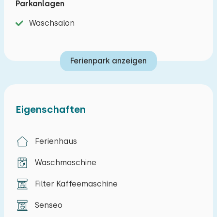
Parkanlagen
können Sie Ihre Bahnen ziehen oder im Whirlpool
Waschsalon
entspannen.
Lust auf etwas Leckeres? Der Park verfügt über
Ferienpark anzeigen
ein Restaurant mit gemütlicher Außenterrasse,
wo Sie Snacks und Getränke genießen können.
Sie bevorzugen eine schnelle Mahlzeit? Dann ist
die Snackbar die perfekte Lösung – sie befindet
Eigenschaften
sich ebenfalls auf dem Campingplatzgelände.
Auch die Region Noord-Beveland hat viel zu
Ferienhaus
bieten. Planen Sie eine schöne Fahrradtour über
Waschmaschine
das Knotenpunktnetz und entdecken Sie die
umliegende Natur und die Dörfer. Spazieren Sie
Filter Kaffeemaschine
zum Beispiel durch den Rosengarten in Kats,
radeln Sie zur Colijnsplaat und entdecken Sie die
Senseo