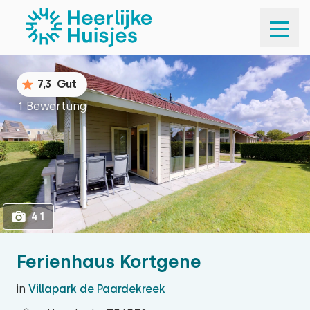
1
41
7,3
Gut
1 Bewertung
41
Ferienhaus Kortgene
in
Villapark de Paardekreek