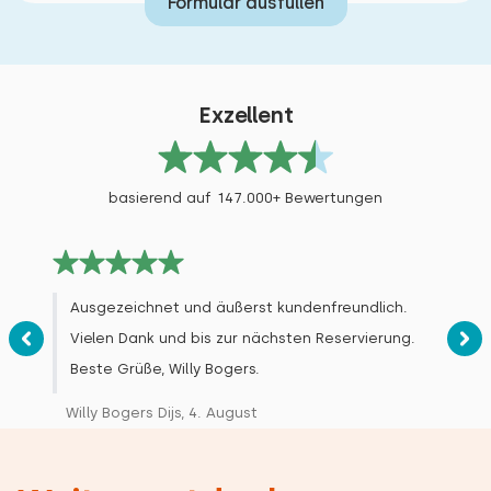
Formular ausfüllen
Gruppen von Freunden (bis 30 Jahre)
Bettdecke(n): Einzelbettdecke
Gruppen von Freunden (ab 30 Jahre)
Betreuungsgruppen
Exzellent
Geschäftsgruppen
Schlafzimmer
Boden:
basierend auf 147.000+ Bewertungen
1. Stock
Schlafplätze: 1
Ausgezeichnet und äußerst kundenfreundlich.
Bett: Doppel
Vielen Dank und bis zur nächsten Reservierung.
Abmessungen: 120 x 200
Beste Grüße, Willy Bogers.
Bettdecke(n): Doppelbettdecke
Willy Bogers Dijs, 4. August