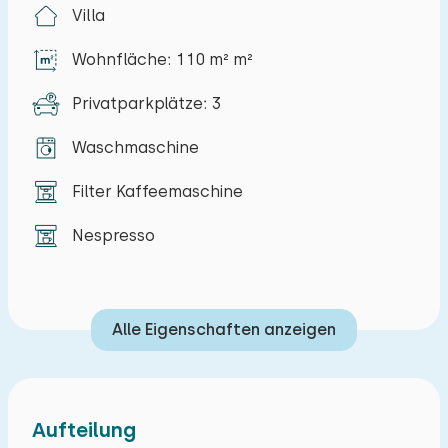
Badezimmer. Drei Schlafzimmer im ersten Stock
Villa
bieten Zugang zu einem Balkon mit
Wohnfläche: 110 m² m²
atemberaubender Aussicht. Der großzügige
Garten bietet zwei Terrassen, wobei die Terrasse
Privatparkplätze: 3
am Wohnzimmer komplett umzäunt ist und somit
sicheres Spielen ermöglicht. Der imposante, 40
Waschmaschine
Meter lange Steg mit Badeleiter macht diesen
Filter Kaffeemaschine
Ort ideal für Wassersportler und Schwimmer.
Entspannen Sie sich auf den Sonnenliegen oder
Nespresso
genießen Sie Ihr Frühstück am Picknicktisch in
der Morgensonne.
Alle Eigenschaften anzeigen
Die unmittelbare Umgebung bietet zahlreiche
Möglichkeiten für Wassersport, denn ein
Yachthafen und eine Segelschule befinden sich
gleich um die Ecke. Vom Ferienhaus aus
Aufteilung
erreichen Sie direkt die friesische