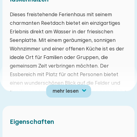
Mo
Di
Mi
Do
Fr
Sa
So
Dieses freistehende Ferienhaus mit seinem
charmanten Reetdach bietet ein einzigartiges
27
28
29
30
31
01
02
Erlebnis direkt am Wasser in der friesischen
Seenplatte. Mit einem geräumigen, sonnigen
03
04
05
06
07
08
09
Wohnzimmer und einer offenen Küche ist es der
ideale Ort für Familien oder Gruppen, die
10
11
12
13
14
15
16
gemeinsam Zeit verbringen möchten. Der
Essbereich mit Platz für acht Personen bietet
17
18
19
20
21
22
23
einen wunderschönen Blick auf die Felder und
mehr lesen
das Wasser. Im Wohnzimmer lädt eine gemütliche
24
25
26
27
28
29
30
Sitzecke mit Fernseher zu entspannten Abenden
ein.
31
01
02
03
04
05
06
Eigenschaften
Das Haus verfügt über fünf Schlafzimmer, eines
davon im Erdgeschoss, und zwei moderne