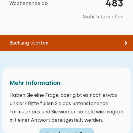
Bootsteg
483
Bettdecke(n): Einzelbettdecke
Toilettenraum
Wochenende ab
Spazieren
Rad fahren
Mehr Information
Zugänglichkeit
Toiletten:
1
Schwimmen
Suppe
Mind. 1 Schlafzimmer im Erdgeschoss
Schlafzimmer
Museum
Min. 1 badkamer op begane grond
Buchung starten
Bootfahren
Mind. 1 Badezimmer im Erdgeschoss
Boden:
Parkplatz an der Unterkunft
1. Stock
Schlafplätze: 2
Zielgruppen
Mehr Information
Bett: Einzel
Sportvereine
Abmessungen: 90 x 200
Haben Sie eine Frage, oder gibt es noch etwas
Studentenvereinigungen
Bettdecke(n): Einzelbettdecke
unklar? Bitte füllen Sie das untenstehende
Jugendgruppen (bis 25 jahre)
Formular aus und Sie werden so bald wie möglich
Grundschulgruppen
Bett: Einzel
mit einer Antwort bereitgestellt werden.
Familien
Abmessungen: 90 x 200