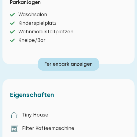
Parkanlagen
auch einen gemeinschaftlich genutzten
Waschsalon
abschließbaren Fahrradschuppen und eine
Kinderspielplatz
Ladestation für Elektroautos. Die Lage an der
Wohnmobilstellplätzen
Ourthe macht sie zum perfekten Ort für
Kneipe/Bar
Naturliebhaber, Wanderer und Radfahrer. Das
charmante Zentrum von Houffalize ist zu Fuß
erreichbar.
Ferienpark anzeigen
Eigenschaften
Tiny House
Filter Kaffeemaschine