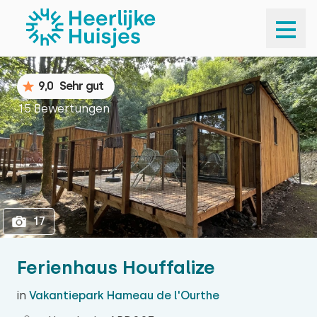
1
17
9,0
Sehr gut
15 Bewertungen
17
Ferienhaus Houffalize
in
Vakantiepark Hameau de l'Ourthe