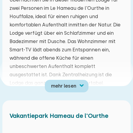
zwei Personen im Le Hameau de l'Ourthe in
Mo
Di
Mi
Do
Fr
Sa
So
Houffalize, ideal für einen ruhigen und
27
28
29
30
31
01
02
komfortablen Aufenthalt inmitten der Natur. Die
Lodge verfügt über ein Schlafzimmer und ein
03
04
05
06
07
08
09
Badezimmer mit Dusche. Das Wohnzimmer mit
Smart-TV lädt abends zum Entspannen ein,
10
11
12
13
14
15
16
während die offene Küche für einen
unbeschwerten Aufenthalt komplett
17
18
19
20
21
22
23
ausgestattet ist. Dank Zentralheizung ist die
Lodge das ganze Jahr über komfortabel.
mehr lesen
24
25
26
27
28
29
30
Draußen können Sie die grüne Umgebung und
die frische Ardennenluft genießen. Parkplätze
31
01
02
03
04
05
06
sind in der Nähe verfügbar. Der Park bietet
Vakantiepark Hameau de l'Ourthe
verschiedene Einrichtungen, darunter
kostenloses WLAN, eine Waschküche, ein
Restaurant mit Bar und einen Spielplatz. Es gibt