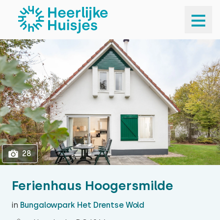
1
28
28
Ferienhaus Hoogersmilde
in
Bungalowpark Het Drentse Wold