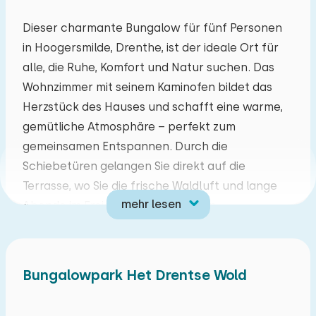
Mo
Di
Mi
Do
Fr
Sa
So
Dieser charmante Bungalow für fünf Personen
in Hoogersmilde, Drenthe, ist der ideale Ort für
27
28
29
30
31
01
02
alle, die Ruhe, Komfort und Natur suchen. Das
Wohnzimmer mit seinem Kaminofen bildet das
03
04
05
06
07
08
09
Herzstück des Hauses und schafft eine warme,
gemütliche Atmosphäre – perfekt zum
10
11
12
13
14
15
16
gemeinsamen Entspannen. Durch die
Schiebetüren gelangen Sie direkt auf die
17
18
19
20
21
22
23
Terrasse, wo Sie die frische Waldluft und lange
mehr lesen
Abende im Freien genießen können.
24
25
26
27
28
29
30
Ein besonderes Highlight dieses Ferienhaus ist
31
01
02
03
04
05
06
das Schlafzimmer mit eigenem Waschbecken,
Bungalowpark Het Drentse Wold
Boxspringbett sowie privater Infrarotsauna und
Sonnenbank – Entspannung pur! Die
geräumigen Schlafzimmer bieten zudem Komfort