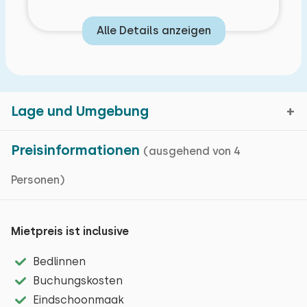
Alle Details anzeigen
Lage und Umgebung
Schlafzimmer Layout
Eigenschaften
Preisinformationen
(ausgehend von 4
Personen)
Hoogersmilde, Drenthe
Schlafzimmer
Grundlegende Merkmale
Kartenanzeige
Boden:
Bungalow
Mietpreis ist inclusive
Erdgeschoss
Auf einem Ferienpark
Bedlinnen
Einfamilienhaus
Lassen Sie sich von den vielen Kilometer an
Schlafplätze: 2
Buchungskosten
Wohnfläche: 80 m² m²
Radwegen in Drenthe überraschen. In der
Bett: Einzel
Eindschoonmaak