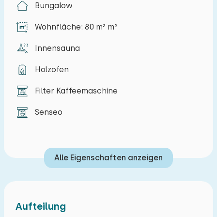
(gegen Gebühr)
Bungalow
Haustierfrei
Wohnfläche: 80 m² m²
Am Rande des Parks gelegen
Innensauna
Kühl-Gefrierkombination
Ruhig gelegen
Holzofen
Filter Kaffeemaschine
Senseo
Alle Eigenschaften anzeigen
Aufteilung