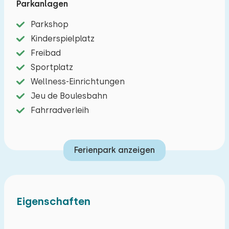
Parkanlagen
für Familien oder Freundesgruppen. Kostenloses
Parkshop
WLAN und Abstellmöglichkeiten für E-Bikes
Kinderspielplatz
sorgen für einen unbeschwerten Aufenthalt.
Freibad
Die Lage macht das Ferienhaus besonders
Sportplatz
attraktiv. Der autofreie Ferienpark Het Drentse
Wellness-Einrichtungen
Wold liegt inmitten eines weitläufigen
Jeu de Boulesbahn
Waldgebiets. Wander- und Radwege durch die
Fahrradverleih
Drenthe Landschaft, vorbei an
Heidelandschaften und malerischen
Ferienpark anzeigen
Dorfplätzen, beginnen direkt vor der Haustür.
Hier erleben Sie Drenthe von seiner schönsten
Seite und genießen einen entspannten und
komfortablen Urlaub.
Eigenschaften
Bevorzugte Buchung, je nach Verfügbarkeit