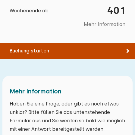
Bootfahren
Abstellraum für Mobilitäts-Scooter
Abmessungen: 80 x 200
401
Wochenende ab
Climbing forest
Bettdecke(n): Einzelbettdecke
Mehr Information
Buchung starten
Mehr Information
Haben Sie eine Frage, oder gibt es noch etwas
unklar? Bitte füllen Sie das untenstehende
Formular aus und Sie werden so bald wie möglich
mit einer Antwort bereitgestellt werden.