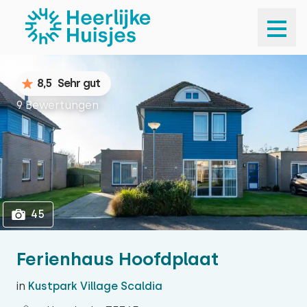
1
45
8,5
Sehr gut
9 Bewertungen
45
Ferienhaus Hoofdplaat
in
Kustpark Village Scaldia