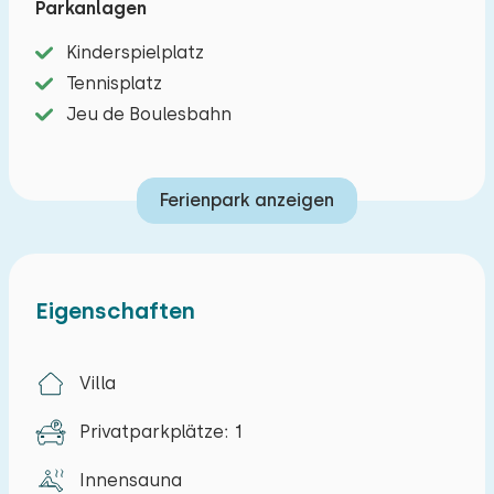
Parkanlagen
Der komplett umzäunte Garten mit Terrasse und
Kinderspielplatz
Grillplatz lädt zum Sonnenbaden ein. Der
Tennisplatz
Ferienpark selbst bietet diverse
Jeu de Boulesbahn
Annehmlichkeiten wie einen Spielplatz und einen
Tennisplatz. Die Umgebung eignet sich ideal für
Ferienpark anzeigen
Wanderungen und Radtouren durch die
malerischen Polder Zeelands und entlang der
nahegelegenen Strände. Entdecken Sie idyllische
Dörfer wie Breskens und Cadzand und genießen
Eigenschaften
Sie die vielfältigen Freizeitmöglichkeiten der
Region.
Villa
Privatparkplätze: 1
Innensauna