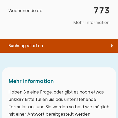
in das untere Feld einfügen.
Abmessungen: 80 x 200
Schwimmen
773
Wochenende ab
Bettdecke(n): Einzelbettdecke
Zugänglichkeit
Mehr Information
Mind. 1 Schlafzimmer im Erdgeschoss
Bett: Einzel
Juni 2025
8,0
Min. 1 badkamer op begane grond
Abmessungen: 80 x 200
Rinus Riemens
Abstellraum für Mobilitäts-Scooter
Bettdecke(n): Einzelbettdecke
Buchung starten
Alle Bewertungen
Mehr Information
Haben Sie eine Frage, oder gibt es noch etwas
unklar? Bitte füllen Sie das untenstehende
Formular aus und Sie werden so bald wie möglich
mit einer Antwort bereitgestellt werden.