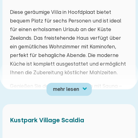
Mo
Di
Mi
Do
Fr
Sa
So
Diese geräumige Villa in Hoofdplaat bietet
bequem Platz für sechs Personen und ist ideal
27
28
29
30
31
01
02
für einen erholsamen Urlaub an der Küste
Zeelands. Das freistehende Haus verfügt über
03
04
05
06
07
08
09
ein gemütliches Wohnzimmer mit Kaminofen,
perfekt für behagliche Abende. Die moderne
10
11
12
13
14
15
16
Küche ist komplett ausgestattet und ermöglicht
Ihnen die Zubereitung köstlicher Mahlzeiten.
17
18
19
20
21
22
23
Genießen Sie den Wellnessbereich mit Sauna –
mehr lesen
24
25
26
27
28
29
30
ideal zum Entspannen nach einem aktiven Tag.
Die drei Schlafzimmer sind geräumig und
31
01
02
03
04
05
06
komfortabel eingerichtet und bieten viel
Kustpark Village Scaldia
Stauraum. Zwei Badezimmer sorgen für
zusätzlichen Komfort und Privatsphäre während
Ihres Aufenthalts.