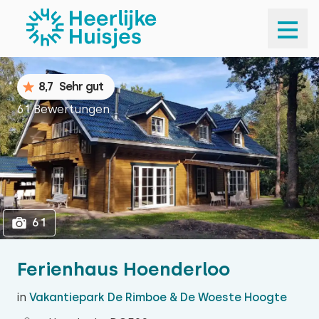
1
61
8,7
Sehr gut
61 Bewertungen
61
Ferienhaus Hoenderloo
in
Vakantiepark De Rimboe & De Woeste Hoogte