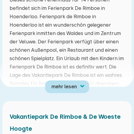
befindet sich im Ferienpark De Rimboe in
Mo
Di
Mi
Do
Fr
Sa
So
Hoenderloo. Ferienpark de Rimboe in
27
28
29
30
31
01
02
Hoenderloo ist ein wunderschön gelegener
Ferienpark inmitten des Waldes und im Zentrum
03
04
05
06
07
08
09
der Veluwe. Der Ferienpark verfügt über einen
schönen Außenpool, ein Restaurant und einen
10
11
12
13
14
15
16
schönen Spielplatz. Ein Urlaub mit den Kindern im
Ferienpark De Rimboe ist es definitiv wert. Die
17
18
19
20
21
22
23
Lage des Vakantiepark De Rimboe ist ein wahres
Paradies für Naturliebhaber und für diejenigen,
mehr lesen
24
25
26
27
28
29
30
die es lieben, endlos durch die Landschaft von
Veluwe zu wandern. In Arnhem oder Apeldoorn
31
01
02
03
04
05
06
können Sie wunderbar shoppen oder eine
Vakantiepark De Rimboe & De Woeste
Terrasse genießen. Hier gibt es auch schöne
Zoos, Vergnügungsparks und viele andere
Hoogte
Attraktionen. Auf nach Hoenderloo!