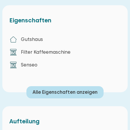
separatem WC (Duschkabine).
Obergeschoss:
Eigenschaften
Im Obergeschoss befinden sich vier
Schlafzimmer, eines mit einem Doppel-Boxspring-
Gutshaus
Bett, eines mit zwei Einzel-Boxspring-Betten und
einem Etagenbett und zwei Schlafzimmer mit
Filter Kaffeemaschine
drei Boxspring-Betten. Es gibt zwei Badezimmer,
Senseo
eines mit einem Waschtisch und ein
Infrarotsauna und eines mit einer Duschkabine
und einem WC. Es gibt auch eine separate
Toilette.
Alle Eigenschaften anzeigen
Außen:
Um das Haus herum gibt es zwei Terrassen mit
Aufteilung
Gartenmöbeln, von denen eine überdacht ist.