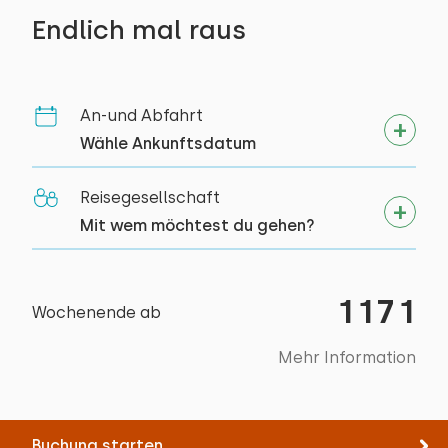
Rad fahren
Studentenvereinigungen
Endlich mal raus
Schwimmen
Jugendgruppen (bis 25 jahre)
An-und Abfahrt
Wähle Ankunftsdatum
Reisegesellschaft
Mit wem möchtest du gehen?
1171
Wochenende ab
Mehr Information
Buchung starten