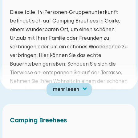
Mo
Di
Mi
Do
Fr
Sa
So
Diese tolle 14-Personen-Gruppenunterkunft
befindet sich auf Camping Breehees in Goirle,
27
28
29
30
31
01
02
einem wunderbaren Ort, um einen schönen
Urlaub mit Ihrer Familie oder Freunden zu
03
04
05
06
07
08
09
verbringen oder um ein schönes Wochenende zu
verbringen. Hier können Sie das echte
10
11
12
13
14
15
16
Bauernleben genießen. Schauen Sie sich die
Tierwiese an, entspannen Sie auf der Terrasse.
17
18
19
20
21
22
23
Nehmen Sie Ihren Wohnsitz in einem der schönen
mehr lesen
Ferienhäuser. In der Zwischenzeit können Sie die
24
25
26
27
28
29
30
Umgebung in vollen Zügen genießen. Sie, aber
auch die Kinder, können an einer der vielen
31
01
02
03
04
05
06
schönen Aktivitäten teilnehmen, wie zum
Camping Breehees
Beispiel allen Arten von schönen Spielen im
Freien oder einer Safari mit Meneer de Boer. Auf