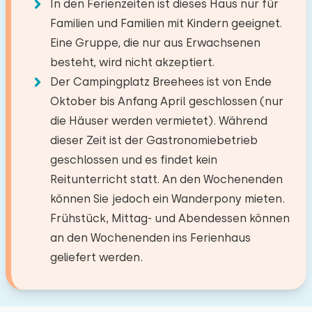
In den Ferienzeiten ist dieses Haus nur für
−
+
Wald
10,6 km
Anzahl der Erwachsene
Küche
Familien und Familien mit Kindern geeignet.
Freizeitsee
12,9 km
Eine Gruppe, die nur aus Erwachsenen
Angelgewässer
38,2 km
Geschirrspüler
−
+
Anzahl der Kinder
besteht, wird nicht akzeptiert.
September 2023
Golfplatz
4,1 km
8,7
Kühlschrank mit Gefrierfach
Anonym
Der Campingplatz Breehees ist von Ende
Nationalpark
23,6 km
Filter Kaffeemaschine
−
+
Oktober bis Anfang April geschlossen (nur
Anzahl der Babys
Vergnügungspark
19,3 km
Wasserkocher
die Häuser werden vermietet). Während
Flughafen
34,5 km
dieser Zeit ist der Gastronomiebetrieb
−
+
April 2022
Zugbahnhof
9,4 km
Anzahl der Haustiere
10
Draußen
geschlossen und es findet kein
Manon van Zummeren
Bushaltestelle
2,5 km
Reitunterricht statt. An den Wochenenden
Garten
können Sie jedoch ein Wanderpony mieten.
Original anzeigen
Aktivitäten in der
Mit Terrasse
Löschen
Verwenden
Frühstück, Mittag- und Abendessen können
Umgebung
Ich hatte einen tollen Aufenthalt!
Gartenmöbel
an den Wochenenden ins Ferienhaus
Kanu fahren
geliefert werden.
Zielgruppen
Reiten
Spazieren
Sportvereine