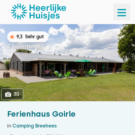
1
30
9,3
Sehr gut
3 Bewertungen
30
Ferienhaus Goirle
in
Camping Breehees