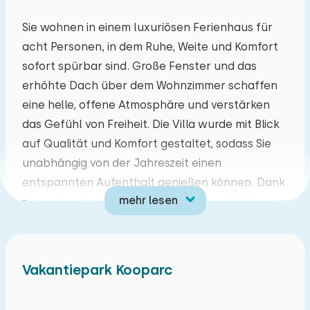
Mo
Di
Mi
Do
Fr
Sa
So
Sie wohnen in einem luxuriösen Ferienhaus für
acht Personen, in dem Ruhe, Weite und Komfort
27
28
29
30
31
01
02
sofort spürbar sind. Große Fenster und das
erhöhte Dach über dem Wohnzimmer schaffen
03
04
05
06
07
08
09
eine helle, offene Atmosphäre und verstärken
das Gefühl von Freiheit. Die Villa wurde mit Blick
10
11
12
13
14
15
16
auf Qualität und Komfort gestaltet, sodass Sie
unabhängig von der Jahreszeit einen
17
18
19
20
21
22
23
entspannten Aufenthalt genießen können. Dank
mehr lesen
der gut isolierten Wände und Dächer bleibt es im
24
25
26
27
28
29
30
Inneren im Sommer angenehm kühl und im
Winter behaglich warm.
31
01
02
03
04
05
06
Vakantiepark Kooparc
Das Haus verfügt über vier komfortable
Schlafzimmer und ist ideal für einen Aufenthalt
mit Familie, Freunden oder der erweiterten