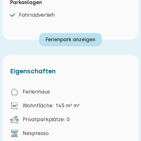
Parkanlagen
Familie. Besonders bequeme Betten und eine
Fahrradverleih
moderne Küche mit Siemens-Geräten bieten
alles für unbeschwerte Zusammenkünfte und
maximalen Kochkomfort. Die großzügige
Ferienpark anzeigen
Dachterrasse bietet zusätzlichen Wohnraum,
auf dem Sie die Aussicht und die frische Luft in
vollen Zügen genießen können.
Eigenschaften
Die Lage am Deich trägt zum Gefühl von Weite
und Freiheit bei. Die Umgebung bietet zahlreiche
Ferienhaus
Möglichkeiten zum Wandern, Radfahren und
Genießen der Landschaft mit ihrem stets
Wohnfläche: 145 m² m²
offenen und weitläufigen Charakter.
Privatparkplätze: 0
Nespresso