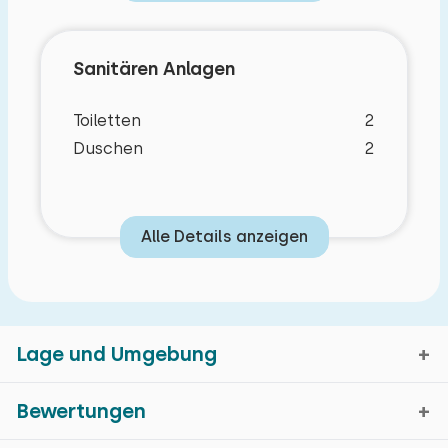
Sanitären Anlagen
Toiletten
2
Duschen
2
Eigenschaften
Alle Details anzeigen
Schlafzimmer Layout
Grundlegende Merkmale
Lage und Umgebung
Ferienhaus
Auf einem Ferienpark
Schlafzimmer
Bewertungen
Einfamilienhaus
Boden: