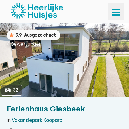
1
32
9,9
Ausgezeichnet
4 Bewertungen
32
Ferienhaus Giesbeek
in
Vakantiepark Kooparc