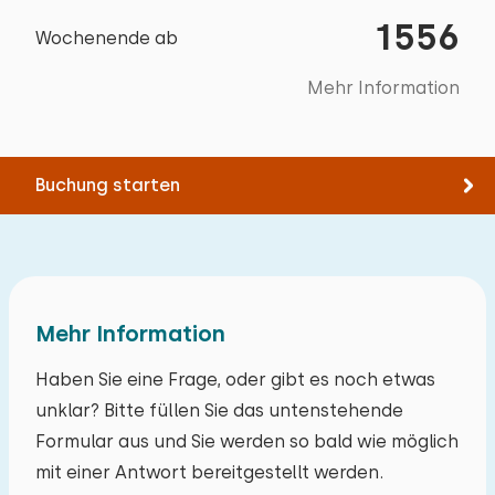
Abmessungen: 180 x 210
Mit Terrasse
1556
Wochenende ab
Bettdecke(n): Einzelbettdecke
Gartenmöbel
Aktivitäten in der
Toilettenraum
Alle Bewertungen
Umgebung
Grill
Mehr Information
Fahrradschuppen
Spazieren
Toiletten:
1
Bergung
Rad fahren
Schlafzimmer
Buchung starten
Schwimmen
Ladestation für Elektrofahrräder
Boden:
1. Stock
Zugänglichkeit
Mind. 1 Schlafzimmer im Erdgeschoss
Schlafplätze: 2
Mehr Information
Min. 1 badkamer op begane grond
Bett: Doppel
Haben Sie eine Frage, oder gibt es noch etwas
Abmessungen: 180 x 210
Zielgruppen
unklar? Bitte füllen Sie das untenstehende
Bettdecke(n): Einzelbettdecke
Formular aus und Sie werden so bald wie möglich
Familien
mit einer Antwort bereitgestellt werden.
Gruppen von Freunden (ab 30 Jahre)