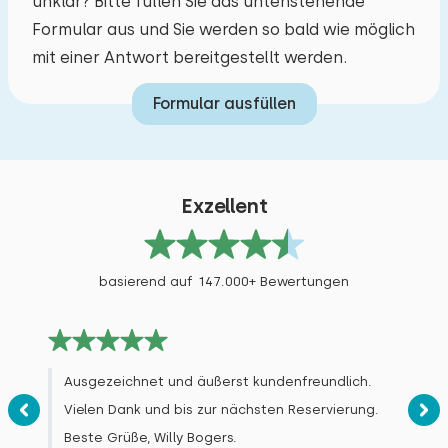
unklar? Bitte füllen Sie das untenstehende
Studentenvereinigungen
Natürlich ist es möglich, dass ein technischer
Formular aus und Sie werden so bald wie möglich
Jugendgruppen (bis 25 jahre)
Fehler aufgetreten ist, aber leider konnten wir
mit einer Antwort bereitgestellt werden.
Grundschulgruppen
das nicht mehr feststellen. Die Villa ist fast
Formular ausfüllen
hundert Jahre alt und enthält einige Elemente
aus dieser Zeit, die verständlicherweise nicht
jedermanns Geschmack treffen. Das verstehe
ich sehr gut. Es ist eine Frage des Geschmacks.
Exzellent
Herzliche Grüße aus Epen, R. Bessems
basierend auf 147.000+ Bewertungen
Dezember 2025
6,0
Ivan De Maeyer
Ausgezeichnet und äußerst kundenfreundlich.
Original anzeigen
Vielen Dank und bis zur nächsten Reservierung.
Bei der Ankunft wurden wir vom Gastgeber in
Beste Grüße, Willy Bogers.