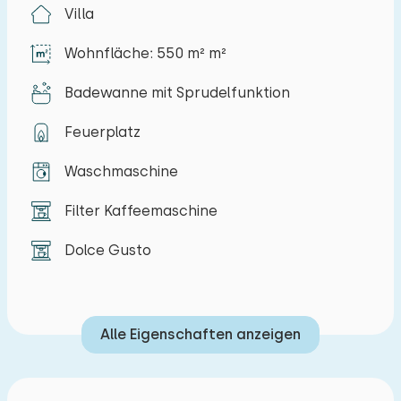
Gefrierschrank, Orangenpresse, Toaster, Mixer
Villa
und einem sechsflammigen Herd. Insgesamt gibt
Wohnfläche: 550 m² m²
es zehn Schlafzimmer und ein Feldbett. In der
Villa gibt es sechs Doppelzimmer und ein
Badewanne mit Sprudelfunktion
Dreibettzimmer. Es gibt sechs Bäder mit Dusche
Feuerplatz
oder Badewanne und Toilette (einige haben eine
Whirlpool-Badewanne). In der Innenwohnung
Waschmaschine
gibt es zwei weitere Schlafzimmer. Ein
Zweibettzimmer und ein Zimmer mit zwei Betten
Filter Kaffeemaschine
und einem Kastenbett. Das Badezimmer, das
Dolce Gusto
über ein Schlafzimmer zu erreichen ist, verfügt
über eine Whirlpool-Badewanne, Dusche und
Toilette. Diese Wohnung kann nur über eine
Alle Eigenschaften anzeigen
Außentreppe erreicht werden. Ein weiteres
Einzelzimmer befindet sich im Erdgeschoss der
Wohnung. Der schöne, große Garten verfügt