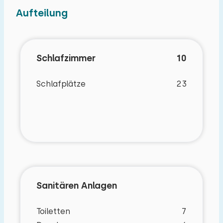
über eine Terrasse mit Gartenmöbeln und
Aufteilung
Gartenstuhlkissen, und es gibt eine Reihe von
Spielzeugen für Kinder. Es gibt genügend Platz
zum Parken Ihrer Autos.
Schlafzimmer
10
Schlafplätze
23
Sanitären Anlagen
Toiletten
7