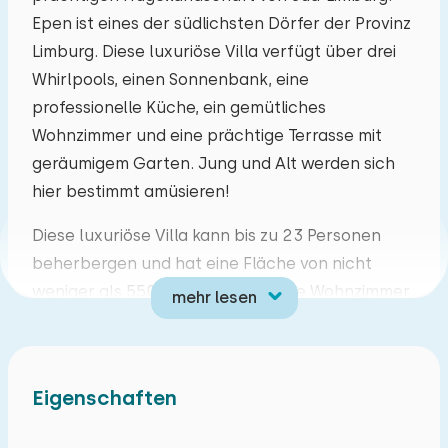
Epen ist eines der südlichsten Dörfer der Provinz
Mo
Di
Mi
Do
Fr
Sa
So
Limburg. Diese luxuriöse Villa verfügt über drei
Whirlpools, einen Sonnenbank, eine
27
28
29
30
31
01
02
professionelle Küche, ein gemütliches
Wohnzimmer und eine prächtige Terrasse mit
03
04
05
06
07
08
09
geräumigem Garten. Jung und Alt werden sich
hier bestimmt amüsieren!
10
11
12
13
14
15
16
Diese luxuriöse Villa kann bis zu 23 Personen
17
18
19
20
21
22
23
beherbergen und hat eine Fläche von nicht
weniger als 550m2. Das geräumige Wohnzimmer
mehr lesen
24
25
26
27
28
29
30
hat eine gemütliche Sitz- und Essecke. Die Küche
ist komplett ausgestattet mit einem
31
01
02
03
04
05
06
professionellen Geschirrspüler, Dolce Gusto,
Eigenschaften
Kaffeebohnenmaschine, viel Platz im
Kühlschrank, Kombi-Mikrowelle, Grill, Fritteuse,