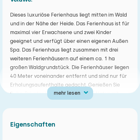
Mo
Di
Mi
Do
Fr
Sa
So
Dieses luxuriöse Ferienhaus liegt mitten im Wald
und in der Nähe der Heide. Das Ferienhaus ist für
27
28
29
30
31
01
02
maximal vier Erwachsene und zwei Kinder
geeignet und verfügt über einen eigenen Außen
03
04
05
06
07
08
09
Spa. Das Ferienhaus liegt zusammen mit drei
weiteren Ferienhäusern auf einem ca. 1 ha
10
11
12
13
14
15
16
großen Waldgrundstück. Die Ferienhäuser liegen
40 Meter voneinander entfernt und sind nur für
17
18
19
20
21
22
23
Erholungsaufenthalte gedacht. Genießen Sie
mehr lesen
Ruhe, Privatsphäre und die schöne Natur mit
24
25
26
27
28
29
30
vielen verschiedenen Vogelarten, Hasen und
Eichhörnchen. Die Veluwe bietet sich für
31
01
02
03
04
05
06
herrliche Wanderungen und Radtouren an. Willst
Eigenschaften
du mehr Unterhaltung? Von Ihrem Ferienhaus in
Epe aus können Sie schöne Ausflüge mit der