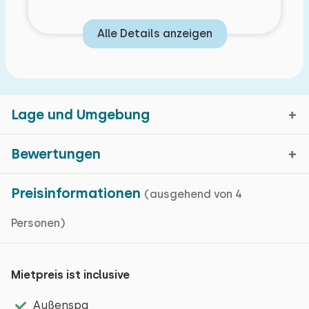
Alle Details anzeigen
Lage und Umgebung
Bewertungen
Epe, Gelderland
Preisinformationen
(ausgehend von 4
Durchschnittliche
9,2
Kartenanzeige
Personen)
Bewertung
Eigenschaften
Bewertungen in den
vergangenen 7 Monaten
Mietpreis ist inclusive
Epe liegt mitten im Nationalpark De Hoge Veluwe.
Grundlegende Merkmale
Hier finden Sie eine Abfolge von Lebensräumen mit
Allgemeiner Eindruck
Außenspa