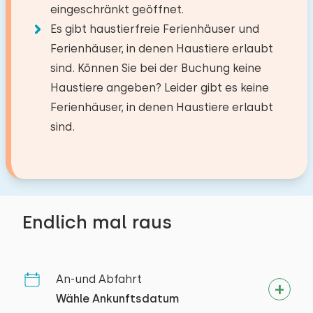
Löschen
Verwenden
Reiten
eingeschränkt geöffnet.
Abmessungen: 80 x 200
Garten
Nur die Messer waren etwas stumpf.
Segeln
Es gibt haustierfreie Ferienhäuser und
Bettdecke(n): Einzelbettdecke
Mit Terrasse
Spazieren
Ferienhäuser, in denen Haustiere erlaubt
Gartenmöbel
Rad fahren
sind. Können Sie bei der Buchung keine
Alle Bewertungen
Bett: Etagenbett
Tennis
Sonnenschirm
Haustiere angeben? Leider gibt es keine
Abmessungen: 80 x 200
Schwimmen
Ferienhäuser, in denen Haustiere erlaubt
Bettdecke(n): Einzelbettdecke
sind.
Zugänglichkeit
Vollständig im Erdgeschoss
Endlich mal raus
An-und Abfahrt
Wähle Ankunftsdatum