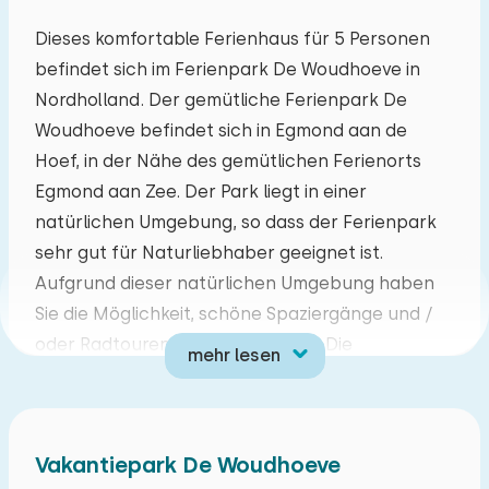
August 2026
Dieses komfortable Ferienhaus für 5 Personen
befindet sich im Ferienpark De Woudhoeve in
Mo
Di
Mi
Do
Fr
Sa
So
Nordholland. Der gemütliche Ferienpark De
27
28
29
30
31
01
02
Woudhoeve befindet sich in Egmond aan de
Hoef, in der Nähe des gemütlichen Ferienorts
03
04
05
06
07
08
09
Egmond aan Zee. Der Park liegt in einer
natürlichen Umgebung, so dass der Ferienpark
10
11
12
13
14
15
16
sehr gut für Naturliebhaber geeignet ist.
Aufgrund dieser natürlichen Umgebung haben
17
18
19
20
21
22
23
Sie die Möglichkeit, schöne Spaziergänge und /
oder Radtouren zu unternehmen. Die
mehr lesen
24
25
26
27
28
29
30
verschiedenen Arten von Ferienhäusern eignen
sich für drei bis maximal sechs Personen. Mit
31
01
02
03
04
05
06
seinen vielen Einrichtungen ist dieser
Vakantiepark De Woudhoeve
kinderfreundliche Ferienpark der perfekte