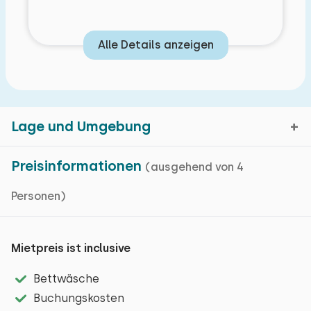
Alle Details anzeigen
Lage und Umgebung
Preisinformationen
(ausgehend von 4
Personen)
Ede, Gelderland
Kartenanzeige
Mietpreis ist inclusive
Bettwäsche
Ede liegt neben dem Nationale Park De Hoge Veluwe
Buchungskosten
Eigenschaften
und ist von natürlicher Schönheit umgeben. Es ist