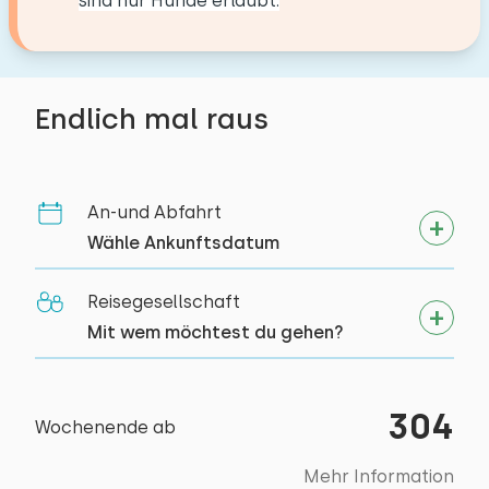
sind nur Hunde erlaubt.
Umgebung
Mit Terrasse
Gartenmöbel
Kanu fahren
Reiten
Endlich mal raus
Spazieren
Zugänglichkeit
Rad fahren
Vollständig im Erdgeschoss
Tennis
An-und Abfahrt
Schwimmen
Wähle Ankunftsdatum
Reisegesellschaft
Mit wem möchtest du gehen?
304
Wochenende ab
Mehr Information