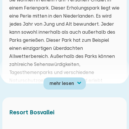
einem Ferienpark. Dieser Erholungspark liegt wie
Mo
Di
Mi
Do
Fr
Sa
So
eine Perle mitten in den Niederlanden. Es wird
27
28
29
30
31
01
02
jedes Jahr von Jung und Alt bewundert. Jeder
kann sowohl innerhalb als auch außerhalb des
03
04
05
06
07
08
09
Parks genießen. Dieser Park hat zum Beispiel
einen einzigartigen überdachten
10
11
12
13
14
15
16
Allwetterbereich. Außerhalb des Parks können
zahlreiche Sehenswürdigkeiten,
17
18
19
20
21
22
23
Tagesthemenparks und verschiedene
Naturschutzgebiete entdeckt und erlebt
mehr lesen
24
25
26
27
28
29
30
werden. In der Umgebung können Sie Rad fahren
und wandern.
31
01
02
03
04
05
06
Das Wohnzimmer hat eine Sitz- und Essecke mit
Resort Bosvallei
einem Fernseher und es gibt kostenloses Wifi.
Die Küche verfügt über einen 4-Flammen-Herd,