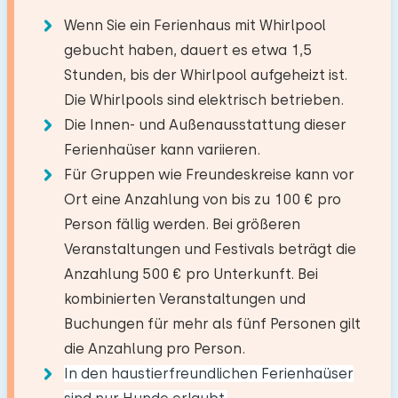
Badezimmer
Bett: Einzel
Wenn Sie ein Ferienhaus mit Whirlpool
Strand (am Meer)
35,2 km
Küche
−
+
Boden:
gebucht haben, dauert es etwa 1,5
Anzahl der Erwachsene
See
15,0 km
Extras:
Backofen
Stunden, bis der Whirlpool aufgeheizt ist.
Erdgeschoss
Supermarkt
4,0 km
Platz für Kinderbett
Kombi Backofen/Mikrowelle
Die Whirlpools sind elektrisch betrieben.
−
+
Restaurant
0,1 km
Anzahl der Kinder
Einrichtungen:
Die Innen- und Außenausstattung dieser
Mikrowelle
Dorf/Stadtzentrum
5,0 km
Waschen-Handbassin
Ferienhaüser kann variieren.
Geschirrspüler
Wald
2,0 km
−
+
Anzahl der Babys
Für Gruppen wie Freundeskreise kann vor
Toilet
Freizeitsee
31,0 km
Kühlschrank
Schlafzimmer
Ort eine Anzahlung von bis zu 100 € pro
Ebenerdige Dusche
Angelgewässer
31,0 km
Kühlschrank mit Gefrierfach
−
+
Anzahl der Haustiere
Person fällig werden. Bei größeren
Golfplatz
11,3 km
Boden:
Gefrierschrank
Veranstaltungen und Festivals beträgt die
Nationalpark
11,2 km
Erdgeschoss
Nespresso
Anzahlung 500 € pro Unterkunft. Bei
Vergnügungspark
33,3 km
Wasserkocher
kombinierten Veranstaltungen und
Schlafplätze: 2
Zugbahnhof
5,8 km
Löschen
Verwenden
Buchungen für mehr als fünf Personen gilt
Toaster
Bushaltestelle
2,5 km
Bett: Einzel
die Anzahlung pro Person.
In den haustierfreundlichen Ferienhaüser
Bett: Einzel
Draußen
Aktivitäten in der