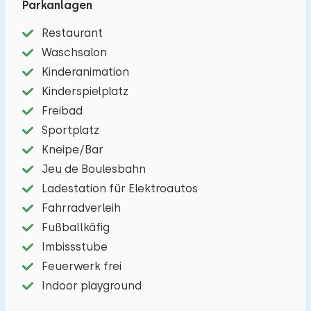
Parkanlagen
Kühlschrank mit Gefrierfach und eine Nespresso.
Es gibt ein Schlafzimmer mit zwei Einzelbetten
Restaurant
und ein Schlafzimmer mit einem Etagenbett und
Waschsalon
einem Einzelbett. Das Badezimmer hat eine
Kinderanimation
Dusche, Waschbecken und Toilette. Draußen gibt
Kinderspielplatz
es einen Garten mit einer möblierten Terrasse.
Freibad
Ein Auto können Sie am haus Parken.
Sportplatz
Kneipe/Bar
Jeu de Boulesbahn
Ladestation für Elektroautos
Fahrradverleih
Fußballkäfig
Imbissstube
Feuerwerk frei
Indoor playground